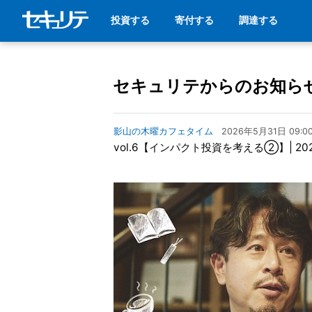
投資する
寄付する
調達する
セキュリテからのお知ら
影山の木曜カフェタイム
2026年5月31日 09:0
vol.6【インパクト投資を考える②】| 20