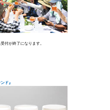
集受付が終了になります。
。
ァンド』