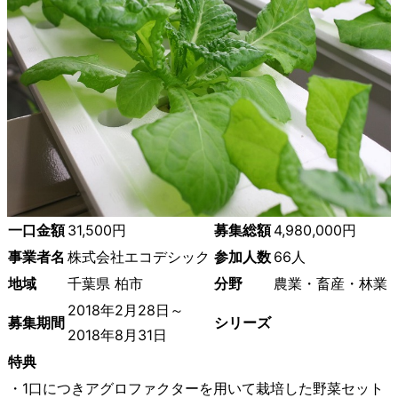
一口金額
31,500円
募集総額
4,980,000円
事業者名
株式会社エコデシック
参加人数
66人
地域
千葉県 柏市
分野
農業・畜産・林業
2018年2月28日～
募集期間
シリーズ
2018年8月31日
特典
・1口につきアグロファクターを用いて栽培した野菜セット