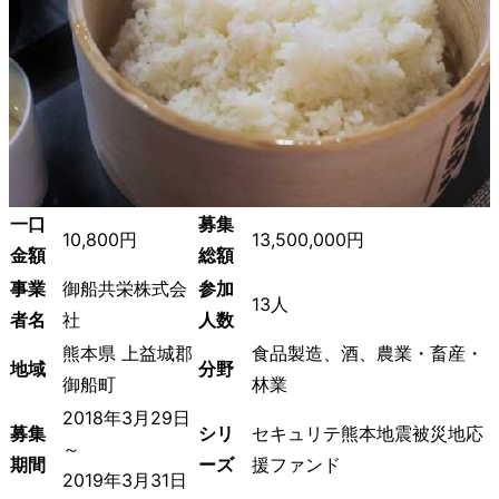
一口
募集
10,800円
13,500,000円
金額
総額
事業
御船共栄株式会
参加
13人
者名
社
人数
熊本県 上益城郡
食品製造、酒、農業・畜産・
地域
分野
御船町
林業
2018年3月29日
募集
シリ
セキュリテ熊本地震被災地応
～
期間
ーズ
援ファンド
2019年3月31日