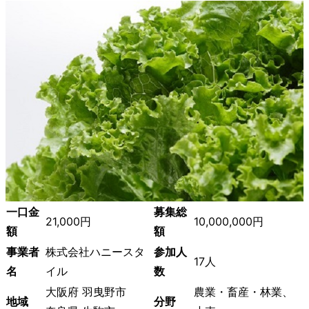
一口金
募集総
21,000円
10,000,000円
額
額
事業者
株式会社ハニースタ
参加人
17人
名
イル
数
大阪府 羽曳野市
農業・畜産・林業、
地域
分野