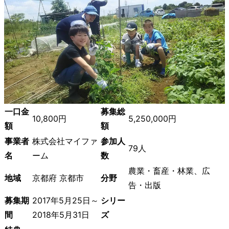
一口金
募集総
10,800円
5,250,000円
額
額
事業者
株式会社マイファ
参加人
79人
名
ーム
数
農業・畜産・林業、広
地域
京都府 京都市
分野
告・出版
募集期
2017年5月25日～
シリー
間
2018年5月31日
ズ