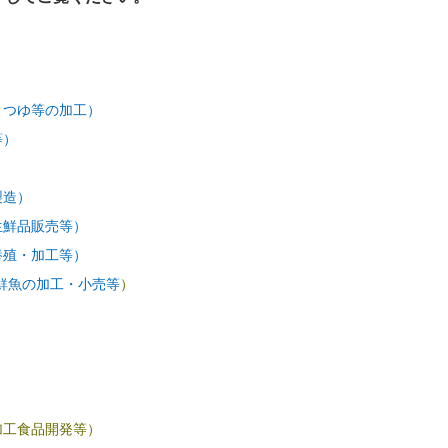
・つゆ等の加工）
等）
）
製造）
生鮮品販売等）
養殖・加工等）
/鮮魚の加工・小売等
）
）
加工食品開発等）