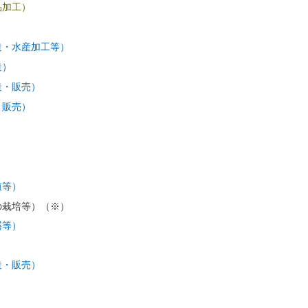
品加工）
造・水産加工等）
造）
造・販売）
・販売）
）
）
殖等）
の栽培等）（※）
繕等）
造・販売）