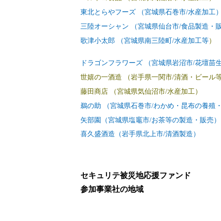
東北とらやフーズ （宮城県石巻市/水産加工
三陸オーシャン （宮城県仙台市/食品製造・
歌津小太郎 （宮城県南三陸町/水産加工等
）
ドラゴンフラワーズ （宮城県岩沼市/花壇苗
世嬉の一酒造 （岩手県一関市/清酒・ビール
藤田商店 （宮城県気仙沼市/水産加工）
鵜の助 （宮城県石巻市/わかめ・昆布の養殖
矢部園（宮城県塩竈市/お茶等の製造・販売）
喜久盛酒造（岩手県北上市
/清酒製造
）
セキュリテ
被災地応援ファンド
参加事業社の地域