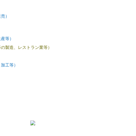
）
販売）
生産等）
等の製造、レストラン業等）
・加工等）