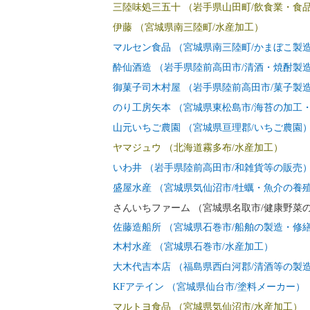
三陸味処三五十 （岩手県山田町/飲食業・食
伊藤 （宮城県南三陸町/水産加工）
マルセン食品 （宮城県南三陸町/かまぼこ製
酔仙酒造 （岩手県陸前高田市/清酒・焼酎製
御菓子司木村屋 （岩手県陸前高田市/菓子製
のり工房矢本 （宮城県東松島市/海苔の加工
山元いちご農園 （宮城県亘理郡/いちご農園
ヤマジュウ （北海道霧多布/水産加工）
いわ井 （岩手県陸前高田市/和雑貨等の販売
盛屋水産 （宮城県気仙沼市/牡蠣・魚介の養
さんいちファーム （宮城県名取市/健康野菜
佐藤造船所 （宮城県石巻市/船舶の製造・修
木村水産 （宮城県石巻市/水産加工）
大木代吉本店 （福島県西白河郡/清酒等の製
KFアテイン （宮城県仙台市/塗料メーカー）
マルトヨ食品 （宮城県気仙沼市/水産加工）