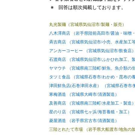
※ 回答は順次掲載しております。
丸光製麺（宮城県気仙沼市/製麺・販売）
八木澤商店 （岩手県陸前高田市/醤油・味噌
斉吉商店 （宮城県気仙沼市/小売、水産加工
アンカーコーヒー （宮城県気仙沼市/飲食店
石渡商店 （宮城県気仙沼市/ふかひれ加工、
ヤマウチ （宮城県南三陸町/鮮魚、魚介類の
タツミ食品 （宮城県石巻市/わかめ・昆布の
津田鮮魚店(石巻津田水産） （宮城県石巻市
寒梅酒造 （宮城県大崎市/清酒製造）
及善商店 （宮城県南三陸町/水産加工・製造
星のり店 （宮城県七ヶ浜/海苔養殖・加工）
菱屋酒造 （岩手県宮古市/清酒製造）
三陸とれたて市場 （岩手県大船渡市/地魚の