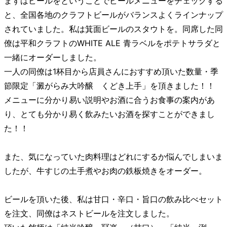
まずはビールをということでビールメニューをチェックする
と、全国各地のクラフトビールがバランスよくラインナップ
されていました。私は箕面ビールのスタウトを。同席した同
僚は平和クラフトのWHITE ALE 青ラベルをポテトサラダと
一緒にオーダーしました。
一人の同僚は1杯目から店員さんにおすすめ頂いた数量・季
節限定「澱がらみ大吟醸 くどき上手」を頂きました！！
メニューに分かり易い説明やお酒に合うお食事の案内があ
り、とても分かり易く飲みたいお酒を探すことができまし
た！！
また、気になっていた肉料理はどれにするか悩んでしまいま
したが、牛すじの土手煮やお肉の鉄板焼きをオーダー。
ビールを頂いた後、私は甘口・辛口・旨口の飲み比べセット
を注文、同僚はネストビールを注文しました。