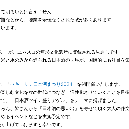
して明るいとは言えません。
営難などから、廃業を余儀なくされた蔵が多くあります。
ています。
酒造り」が、ユネスコの無形文化遺産に登録される見通しです。
、米と水のみから造られる日本酒の世界が、国際的にも注目を
で、「
セキュリテ日本酒まつり2024
」を初開催いたします。
や楽しむ文化を次の世代につなぎ、活性化させていくことを目
けて、「日本酒ツイデ盛りアゲル」をテーマに掲げました。
ちろん、皆さんから「日本酒の思い出」を寄せて頂く大人の作
しめるイベントなどを実施予定です。
盛り上げていけますと幸いです。