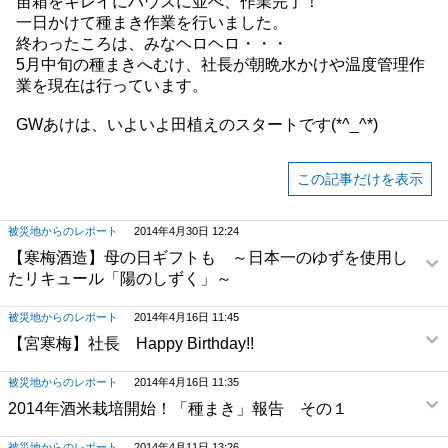
苗箱をキレイにハウスに並べ、作業完了！
一日かけて種まき作業を行いました。
終わったころは、みなヘロヘロ・・・
5月中旬の種まきへむけ、社長が朝晩水かけや温度管理作
業を現在は行っています。
GWあけは、いよいよ田植えのスタートです(*^_^*)
この記事だけを表示
被災地からのレポート
2014年4月30日 12:24
【寒梅酒造】母の日ギフトも ～日本一のゆずを使用し
たリキュール「陽のしずく」～
被災地からのレポート
2014年4月16日 11:45
【宮寒梅】社長 Happy Birthday!!
被災地からのレポート
2014年4月16日 11:35
2014年酒米栽培開始！「種まき」報告 その１
被災地からのレポート
2014年4月11日 13:26