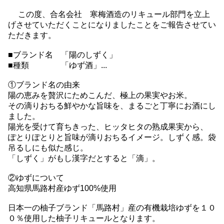
この度、合名会社 寒梅酒造のリキュール部門を立上
げさせていただくことになりましたことをご報告させてい
ただきます。
■ブランド名 「陽のしずく」
■種類 「ゆず酒」
...
①ブランド名の由来
陽の恵みを贅沢にためこんだ、極上の果実やお米。
その滴りおちる鮮やかな旨味を、まるごと丁寧にお酒にし
ました。
陽光を受けて育ちきった、ヒッタヒタの熟成果実から、
ぽとりぽとりと旨味が滴りおちるイメージ。しずく感。袋
吊るしにも似た感じ。
「しずく」がもし漢字だとすると「滴」。
②ゆずについて
高知県馬路村産ゆず100%使用
日本一の柚子ブランド「馬路村」産の有機栽培ゆずを１０
０％使用した柚子リキュールとなります。