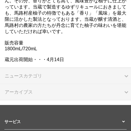
ん。その分、香りがとても高く、風味豊かな柚子に仕上が
っています。当蔵で製造するゆずリキュールにおきまして
も、馬路村産柚子の特徴でもある「香り」「風味」を最大
限に活かした製法となっております。当蔵が醸す清酒と、
馬路村の農家の方たちが丹念に育てた柚子の味わいを堪能
していただければ幸いです。
販売容量
1800mL/720mL
蔵元出荷開始・・・4月14日
ニュースカテゴリ
アーカイブス
サービス