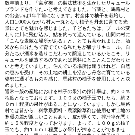
数年前より、「宮寒梅」の製法技術を生かしたリキュール
ブランドを作りたいと考えてきました。当蔵と、馬路村と
の出会いは1年半前になります。村全体で柚子を栽培し、
人口1,000人ながら村人一丸となり柚子を丹念に育てる光
景にとても魅力を感じました。子どもたちは、プールの変
わりに川に飛び込み、鮎を釣って遊んでいる。山間の村に
「こんな素敵な場所がある」と、とても惹かれました。酒
米から自分たちで育てている私たちが醸すリキュール。自
分たちが酒米を造りこだわって醸造しているからこそ、リ
キュールを醸造するのであれば原料にとことんこだわりた
いと考えていました。住んでいる場所は違うけれど、自然
の恵みを受け、その土地の耕土を活かし丹念に育てている
姿勢に通ずるものを感じ、馬路村の柚子を使用しようと決
めました。
通常一般の産地における柚子の果汁の搾汁率は、約２０％
程度となっております。１００ｇの柚子玉でしたら、約２
０ｍｌ程度の果汁が出ることになっています。しかし馬路
村では昔から、科学系肥料・農薬除草剤は使用せず土地の
寒暖の差が激しいこともあり、皮が厚くて、搾汁率が悪く
約１５％程度となっております。よって、１００ｇの柚子
玉でも、約１５ｍｌ程度しか果汁が搾ることができませ