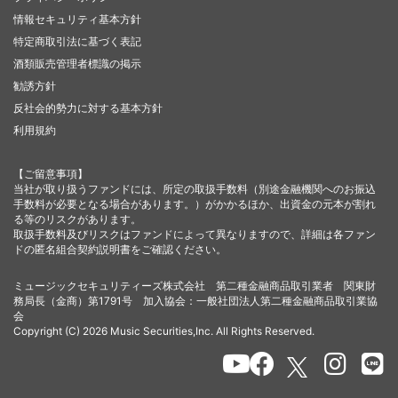
情報セキュリティ基本方針
特定商取引法に基づく表記
酒類販売管理者標識の掲示
勧誘方針
反社会的勢力に対する基本方針
利用規約
【ご留意事項】
当社が取り扱うファンドには、所定の取扱手数料（別途金融機関へのお振込
手数料が必要となる場合があります。）がかかるほか、出資金の元本が割れ
る等のリスクがあります。
取扱手数料及びリスクはファンドによって異なりますので、詳細は各ファン
ドの匿名組合契約説明書をご確認ください。
ミュージックセキュリティーズ株式会社 第二種金融商品取引業者 関東財
務局長（金商）第1791号 加入協会：一般社団法人第二種金融商品取引業協
会
Copyright (C) 2026 Music Securities,Inc. All Rights Reserved.