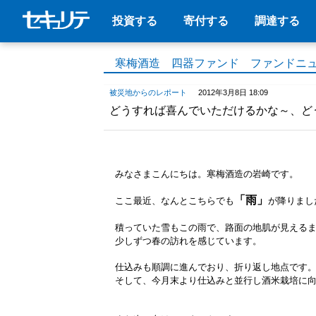
投資する
寄付する
調達する
寒梅酒造 四器ファンド ファンドニ
被災地からのレポート
2012年3月8日 18:09
どうすれば喜んでいただけるかな～、ど
みなさまこんにちは。寒梅酒造の岩崎です。
「雨」
ここ最近、なんとこちらでも
が降りまし
積っていた雪もこの雨で、路面の地肌が見える
少しずつ春の訪れを感じています。
仕込みも順調に進んでおり、折り返し地点です
そして、今月末より仕込みと並行し酒米栽培に