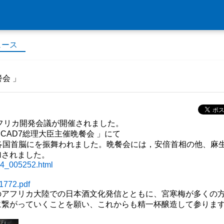
ュース
会 」
アフリカ開発会議が開催されました。
CAD7総理大臣主催晩餐会 」にて
各国首脳にを振舞われました。晩餐会には，安倍首相の他、麻
加されました。
ge4_005252.html
11772.pdf
のアフリカ大陸での日本酒文化発信とともに、宮寒梅が多くの
に繋がっていくことを願い、これからも精一杯醸造して参りま