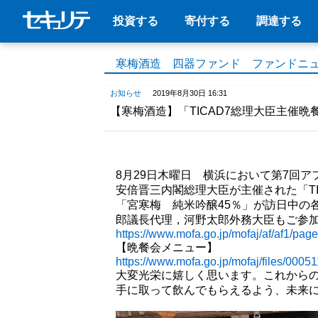
投資する
寄付する
調達する
寒梅酒造 四器ファンド ファンドニ
お知らせ
2019年8月30日 16:31
【寒梅酒造】「TICAD7総理大臣主催晩餐
8月29日木曜日 横浜において第7回
安倍晋三内閣総理大臣が主催された「TI
「宮寒梅 純米吟醸45％」が訪日中の
郎議長代理，河野太郎外務大臣もご参
https://www.mofa.go.jp/mofaj/af/af1/pa
【晩餐会メニュー】
https://www.mofa.go.jp/mofaj/files/0005
大変光栄に嬉しく思います。これから
手に取って飲んでもらえるよう、未来