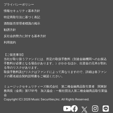
プライバシーポリシー
情報セキュリティ基本方針
特定商取引法に基づく表記
酒類販売管理者標識の掲示
勧誘方針
反社会的勢力に対する基本方針
利用規約
【ご留意事項】
当社が取り扱うファンドには、所定の取扱手数料（別途金融機関へのお振込
手数料が必要となる場合があります。）がかかるほか、出資金の元本が割れ
る等のリスクがあります。
取扱手数料及びリスクはファンドによって異なりますので、詳細は各ファン
ドの匿名組合契約説明書をご確認ください。
ミュージックセキュリティーズ株式会社 第二種金融商品取引業者 関東財
務局長（金商）第1791号 加入協会：一般社団法人第二種金融商品取引業協
会
Copyright (C) 2026 Music Securities,Inc. All Rights Reserved.