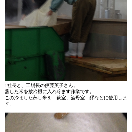
↑社長と、工場長の伊藤英子さん。
蒸した米を放冷機に入れ冷ます作業です。
この冷ました蒸し米を、麹室、酒母室、醪などに使用しま
す。