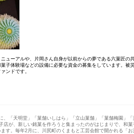
リニューアルや、片岡さん自身が以前からの夢である六菓匠の
和菓子体験場などの設備に必要な資金の募集をしています。被
ファンドです。
年に、「天明堂」「菓舗いしはら」「立山菓舗」「菓舗梅園」「
菓子店が、新しい銘菓を作ろうと集まったのがはじまりで、和菓
います。毎年2月に、川尻町のくまもと工芸会館で開かれる「お