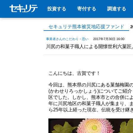
投資する
寄付する
調達する
セキュリテ熊本被災地応援ファンド
2
事業者さんのこだわり・思い
2017年7月30日 16:00
川尻の和菓子職人による開懐世利六菓匠
こんにちは、古賀です！
今回は、熊本県の川尻にある菓舗梅園
(かわせりろっかしょう)についてご紹
区でした。しかし、熊本市との合併によ
年に川尻地区の和菓子職人が集まり、
ら25年以上経った現在、伝統を受け継