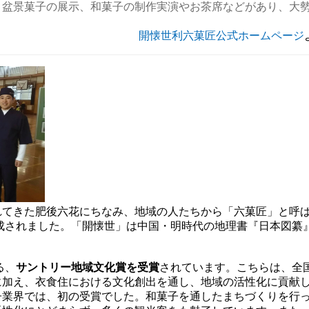
・盆景菓子の展示、和菓子の制作実演やお茶席などがあり、大
開懐世利六菓匠公式ホームページ
れてきた肥後六花にちなみ、地域の人たちから「六菓匠」と呼
成されました。「開懐世」は中国・明時代の地理書『日本図纂
る、
サントリー地域文化賞を受賞
されています。こちらは、全
に加え、衣食住における文化創出を通し、地域の活性化に貢献
子業界では、初の受賞でした。和菓子を通したまちづくりを行