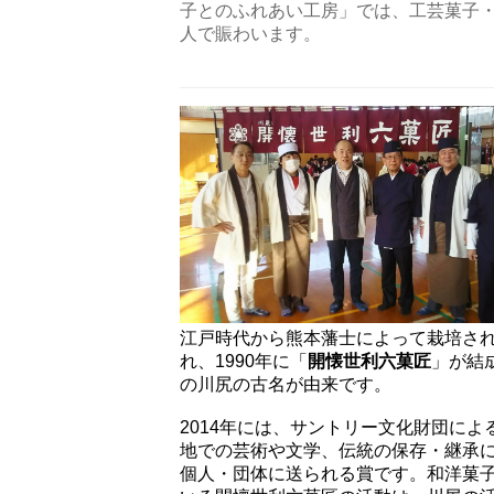
子とのふれあい工房」では、工芸菓子
人で賑わいます。
江戸時代から熊本藩士によって栽培さ
れ、1990年に「
開懐世利六菓匠
」が結
の川尻の古名が由来です。
2014年には、サントリー文化財団によ
地での芸術や文学、伝統の保存・継承
個人・団体に送られる賞です。和洋菓