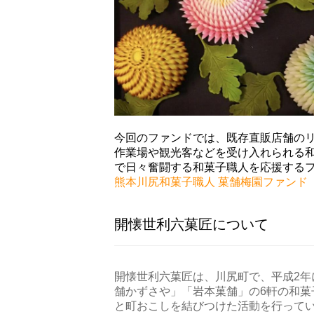
今回のファンドでは、既存直販店舗の
作業場や観光客などを受け入れられる
で日々奮闘する和菓子職人を応援する
熊本川尻和菓子職人 菓舗梅園ファンド
開懐世利六菓匠に
ついて
開懐世利六菓匠は、川尻町で、平成2
舗かずさや」「岩本菓舗」の6軒の和
と町おこしを結びつけた活動を行って