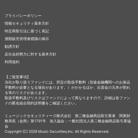
プライバシーポリシー
情報セキュリティ基本方針
特定商取引法に基づく表記
酒類販売管理者標識の掲示
勧誘方針
反社会的勢力に対する基本方針
利用規約
【ご留意事項】
当社が取り扱うファンドには、所定の取扱手数料（別途金融機関へのお振込
手数料が必要となる場合があります。）がかかるほか、出資金の元本が割れ
る等のリスクがあります。
取扱手数料及びリスクはファンドによって異なりますので、詳細は各ファン
ドの匿名組合契約説明書をご確認ください。
ミュージックセキュリティーズ株式会社 第二種金融商品取引業者 関東財
務局長（金商）第1791号 加入協会：一般社団法人第二種金融商品取引業協
会
Copyright (C) 2026 Music Securities,Inc. All Rights Reserved.