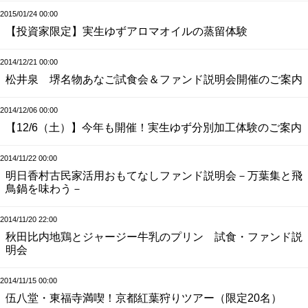
2015/01/24 00:00
【投資家限定】実生ゆずアロマオイルの蒸留体験
2014/12/21 00:00
松井泉 堺名物あなご試食会＆ファンド説明会開催のご案内
2014/12/06 00:00
【12/6（土）】今年も開催！実生ゆず分別加工体験のご案内
2014/11/22 00:00
明日香村古民家活用おもてなしファンド説明会－万葉集と飛
鳥鍋を味わう－
2014/11/20 22:00
秋田比内地鶏とジャージー牛乳のプリン 試食・ファンド説
明会
2014/11/15 00:00
伍八堂・東福寺満喫！京都紅葉狩りツアー（限定20名）