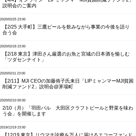
説明会のご案内
2020/02/25 23:00
【2/25 大手町】三鷹ビールを飲みながら事業の今後を語り
合う会
2020/02/18 23:00
【2/18 東京】津田さん厳選のお魚と宮城の日本酒を愉しむ
「ツダセンナイト」
2020/02/11 23:00
【2/11】MJI CEOの加藤侑子氏来日「LIPミャンマーMJI貧困
削減ファンド2」説明会@茅場町
2020/02/10 00:00
2/10（月）「羽田バル 大田区クラフトビールと野菜を味わ
う会」を開催します
2019/12/19 23:00
【12/19 東京】リウマチ診療を万人に届けるエコーファンド