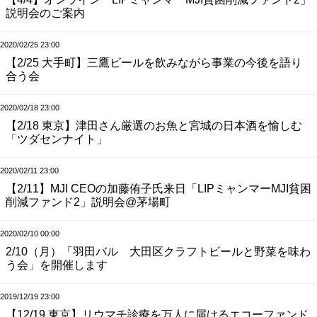
説明会のご案内
2020/02/25 23:00
【2/25 大手町】三鷹ビールを飲みながら事業の今後を語り
合う会
2020/02/18 23:00
【2/18 東京】津田さん厳選のお魚と宮城の日本酒を愉しむ
「ツダセンナイト」
2020/02/11 23:00
【2/11】MJI CEOの加藤侑子氏来日「LIPミャンマーMJI貧困
削減ファンド2」説明会@茅場町
2020/02/10 00:00
2/10（月）「羽田バル 大田区クラフトビールと野菜を味わ
う会」を開催します
2019/12/19 23:00
【12/19 東京】リウマチ診療を万人に届けるエコーファンド