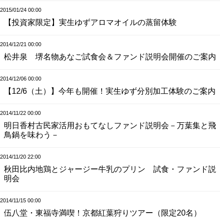
2015/01/24 00:00
【投資家限定】実生ゆずアロマオイルの蒸留体験
2014/12/21 00:00
松井泉 堺名物あなご試食会＆ファンド説明会開催のご案内
2014/12/06 00:00
【12/6（土）】今年も開催！実生ゆず分別加工体験のご案内
2014/11/22 00:00
明日香村古民家活用おもてなしファンド説明会－万葉集と飛
鳥鍋を味わう－
2014/11/20 22:00
秋田比内地鶏とジャージー牛乳のプリン 試食・ファンド説
明会
2014/11/15 00:00
伍八堂・東福寺満喫！京都紅葉狩りツアー（限定20名）