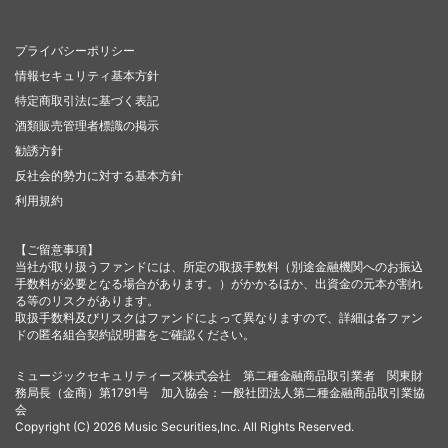
プライバシーポリシー
情報セキュリティ基本方針
特定商取引法に基づく表記
酒類販売管理者標識の掲示
勧誘方針
反社会的勢力に対する基本方針
利用規約
【ご留意事項】
当社が取り扱うファンドには、所定の取扱手数料（別途金融機関へのお振込
手数料が必要となる場合があります。）がかかるほか、出資金の元本が割れ
る等のリスクがあります。
取扱手数料及びリスクはファンドによって異なりますので、詳細は各ファン
ドの匿名組合契約説明書をご確認ください。
ミュージックセキュリティーズ株式会社 第二種金融商品取引業者 関東財
務局長（金商）第1791号 加入協会：一般社団法人第二種金融商品取引業協
会
Copyright (C) 2026 Music Securities,Inc. All Rights Reserved.