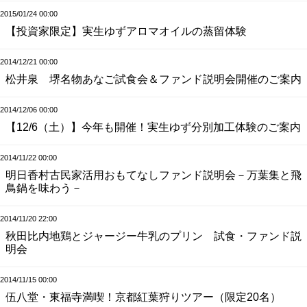
2015/01/24 00:00
【投資家限定】実生ゆずアロマオイルの蒸留体験
2014/12/21 00:00
松井泉 堺名物あなご試食会＆ファンド説明会開催のご案内
2014/12/06 00:00
【12/6（土）】今年も開催！実生ゆず分別加工体験のご案内
2014/11/22 00:00
明日香村古民家活用おもてなしファンド説明会－万葉集と飛
鳥鍋を味わう－
2014/11/20 22:00
秋田比内地鶏とジャージー牛乳のプリン 試食・ファンド説
明会
2014/11/15 00:00
伍八堂・東福寺満喫！京都紅葉狩りツアー（限定20名）