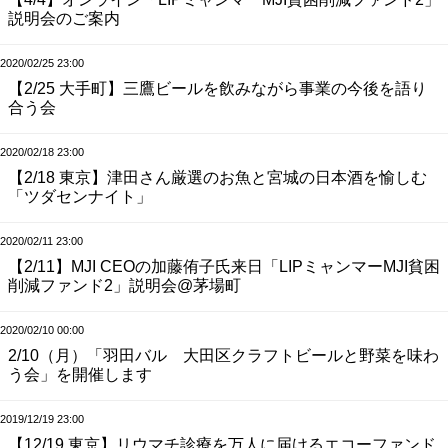
説明会のご案内
2020/02/25 23:00
【2/25 大手町】三鷹ビールを飲みながら事業の今後を語り
合う会
2020/02/18 23:00
【2/18 東京】津田さん厳選のお魚と宮城の日本酒を愉しむ
「ツダセンナイト」
2020/02/11 23:00
【2/11】MJI CEOの加藤侑子氏来日「LIPミャンマーMJI貧困
削減ファンド2」説明会@茅場町
2020/02/10 00:00
2/10（月）「羽田バル 大田区クラフトビールと野菜を味わ
う会」を開催します
2019/12/19 23:00
【12/19 東京】リウマチ診療を万人に届けるエコーファンド