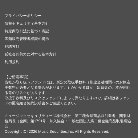
プライバシーポリシー
情報セキュリティ基本方針
特定商取引法に基づく表記
酒類販売管理者標識の掲示
勧誘方針
反社会的勢力に対する基本方針
利用規約
【ご留意事項】
当社が取り扱うファンドには、所定の取扱手数料（別途金融機関へのお振込
手数料が必要となる場合があります。）がかかるほか、出資金の元本が割れ
る等のリスクがあります。
取扱手数料及びリスクはファンドによって異なりますので、詳細は各ファン
ドの匿名組合契約説明書をご確認ください。
ミュージックセキュリティーズ株式会社 第二種金融商品取引業者 関東財
務局長（金商）第1791号 加入協会：一般社団法人第二種金融商品取引業協
会
Copyright (C) 2026 Music Securities,Inc. All Rights Reserved.