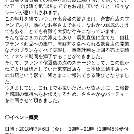
ツアーでは遠く気仙沼まででもお越し頂いたりと、様々な
シーンが思い出されます。
この年月を経ていつしか出資者の皆さまは、斉吉商店のフ
ァンであり、熱心なお客さまであり、なおかつ親戚のよう
でもある、とても有難く大切な存在になっています。
そんな皆さまのお力添えもあり、震災直後に立てた、自社
ブランド商品への集中、海鮮丼を食べられる飲食店の開業
などのプランをすべて実現し、事業計画を上回る売上実績
でファンド期間を満了することができました。
そして、ファンド償還後の次のステージとして、この度か
ねてより目標としていた東京出店を「日本橋三越本店」へ
の出店という形で、皆さまにご報告できる運びとなりまし
た。
つきましては、これまで応援いただいた皆さまに、ご報告
と感謝の気持ちをお伝えするため、ささやかなパーティー
を企画させて頂きました。
〇イベント概要
日時：2018年7月6日（金） 19時～21時（18時45分受付