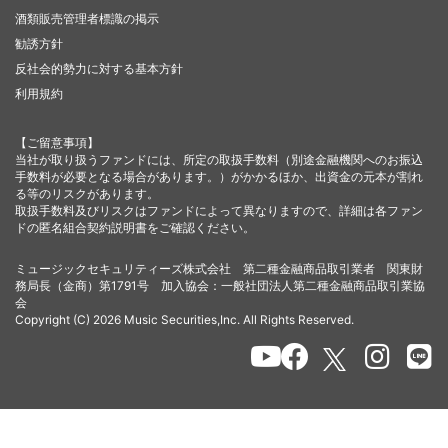
酒類販売管理者標識の掲示
勧誘方針
反社会的勢力に対する基本方針
利用規約
【ご留意事項】
当社が取り扱うファンドには、所定の取扱手数料（別途金融機関へのお振込
手数料が必要となる場合があります。）がかかるほか、出資金の元本が割れ
る等のリスクがあります。
取扱手数料及びリスクはファンドによって異なりますので、詳細は各ファン
ドの匿名組合契約説明書をご確認ください。
ミュージックセキュリティーズ株式会社 第二種金融商品取引業者 関東財
務局長（金商）第1791号 加入協会：一般社団法人第二種金融商品取引業協
会
Copyright (C) 2026 Music Securities,Inc. All Rights Reserved.