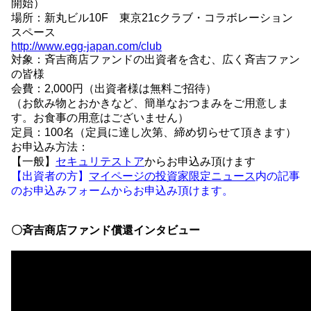
開始）
場所：新丸ビル10F 東京21cクラブ・コラボレーション
スペース
http://www.egg-japan.com/club
対象：斉吉商店ファンドの出資者を含む、広く斉吉ファン
の皆様
会費：2,000円（出資者様は無料ご招待）
（お飲み物とおかきなど、簡単なおつまみをご用意しま
す。お食事の用意はございません）
定員：100名（定員に達し次第、締め切らせて頂きます）
お申込み方法：
【一般】
セキュリテストア
からお申込み頂けます
【出資者の方】
マイページの投資家限定ニュース
内の記事
のお申込みフォームからお申込み頂けます。
〇斉吉商店ファンド償還インタビュー