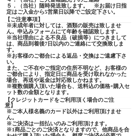
５．（当社）随時発送致します。 ※お届け日指
定はご入金から5営業日以降でご設定下さい。
【ご注意事項】
※未成年者に対しては、酒類の販売は致しませ
ん。申込みフォームにて年齢を確認致します。
※当社理由による不良品（破損等）につきまして
は、商品到着後7日以内のご連絡にて交換致しま
す。
※お客様のご都合による返品・交換はご遠慮下さ
い。
また、ご不在やご指定の住所不明など、お客様の
ご都合により、指定日に商品を受け取れなかった
場合、再送や返金は対応致しかねます。
※複数個購入頂いた場合も、送料込の価格×購入セ
ット数の金額となります。
【クレジットカードをご利用頂く場合のご注
意】
※ご本人様名義のカード以外はご利用頂けませ
ん。
※ご決済は一括払いのみご利用頂けます。
※1商品ごとのご決済となりますので、他商品を合
わせて購入頂いた場合も、都度ご決済が必要で