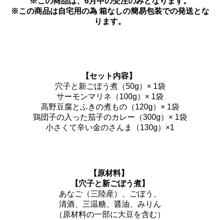
※この商品は、6月中の受注のみとなります。
※この商品は自宅用の為 箱なしの簡易包装での発送とな
ります。
【セット内容】
穴子と新ごぼう煮（50g）× 1袋
サーモンマリネ（100g）× 1袋
高野豆腐とふきの煮もの（120g）× 1袋
鶏団子の入った茄子のカレー（300g）× 1袋
小さくて辛い金のさんま（130g）×1
【原材料】
【穴子と新ごぼう煮】
あなご（三陸産）、ごぼう、
清酒、三温糖、醤油、みりん
（原材料の一部に大豆を含む）