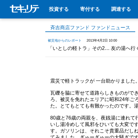
投資する
寄付する
調達する
斉吉商店ファンド ファンドニュース
被災地からのレポート
2013年4月2日 10:00
「いとしの軽トラ」その2… 友の湯へ行
震災で軽トラックが 一台助かりました
瓦礫を脇に寄せて道路らしきものがで
ろ、被災を免れたエリアに昭和24年ご
た。とてもとても有難かったのです。
80歳と76歳の両親を、夜銭湯に連れ
いし湯冷めして風邪をひいても大変で
す。ガソリンは、それこそ貴重品だし
てみました。ぎゅーぎゅーの大騒ぎで