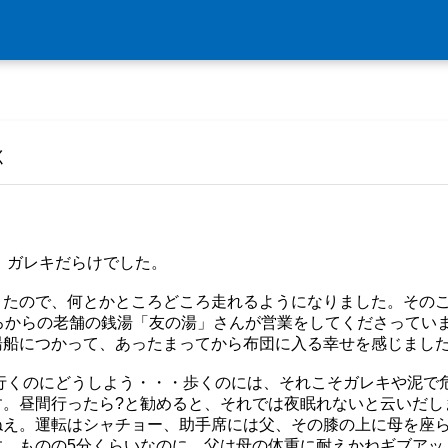
く
。ガレキだらけでした。
きたので、何とかところどころ走れるようになりました。その
ろからの老舗の銭湯「友の湯」さんが営業をしてくださってい
湯船につかって、あったまってから布団に入る幸せを感じまし
て行くのにどうしよう・・・歩くのには、それこそガレキや泥で
す。昼間行ったら?と勧めると、それでは夜眠れないと云いだし
ねえ。運転はシャチョー、助手席には父、その膝の上に母を座
す。ものの5分くらいなのに、父は母の体重に耐えかねギブアッ