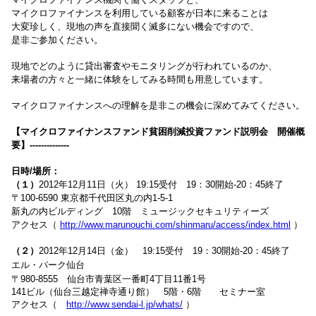
マイクロファイナンスを利用している顧客が日本に来ることは
大変珍しく、現地の声を直接聞く滅多にない機会ですので、
是非ご参加ください。
現地でどのように貸出審査やモニタリングが行われているのか、
来場者の方々と一緒に体験をしてみる時間も用意しています。
マイクロファイナンスへの理解を是非この機会に深めてみてください。
【マイクロファイナンスファンド貧困削減投資ファンド説明会 開催概
要】--------------
日時/場所：
（１）
2012年12月11日（火）
19:15受付 19：30開始-20：45終了
〒100-6590 東京都千代田区丸の内1-5-1
新丸の内ビルディング 10階 ミュージックセキュリティーズ
アクセス（
http://www.marunouchi.com/shinmaru/access/index.html
）
（２）
2012年12月14日（金） 19:15受付 19：30開始-20：45終了
エル・パーク仙台
〒980-8555 仙台市青葉区一番町4丁目11番1号
141ビル（仙台三越定禅寺通り館） 5階・6階 セミナー室
アクセス（
http://www.sendai-l.jp/whats/
）