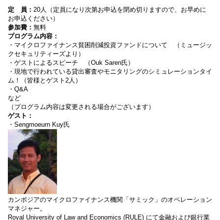
定 員：
20人（定員になり次第お申込を閉め切りますので、お早めに
お申込ください）
参加費：
無料
プログラム内容：
・マイクロファイナンス貧困削減投資ファンドについて （ミュージッ
クセキュリティーズより）
・ゲストによるスピーチ （Ouk Saren氏）
・現地で行われている貸出審査やモニタリングのシミュレーションタイ
ム！（皆様とゲスト2人）
・Q&A
など
（プログラム内容は変更される場合がございます）
ゲスト：
・Sengmoeurn Kuy氏
カンボジアのマイクロファイナンス機関「サミック」のオペレーション
マネジャー。
Royal University of Law and Economics (RULE) にて金融および銀行業