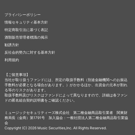
プライバシーポリシー
情報セキュリティ基本方針
特定商取引法に基づく表記
酒類販売管理者標識の掲示
勧誘方針
反社会的勢力に対する基本方針
利用規約
【ご留意事項】
当社が取り扱うファンドには、所定の取扱手数料（別途金融機関へのお振込
手数料が必要となる場合があります。）がかかるほか、出資金の元本が割れ
る等のリスクがあります。
取扱手数料及びリスクはファンドによって異なりますので、詳細は各ファン
ドの匿名組合契約説明書をご確認ください。
ミュージックセキュリティーズ株式会社 第二種金融商品取引業者 関東財
務局長（金商）第1791号 加入協会：一般社団法人第二種金融商品取引業協
会
Copyright (C) 2026 Music Securities,Inc. All Rights Reserved.