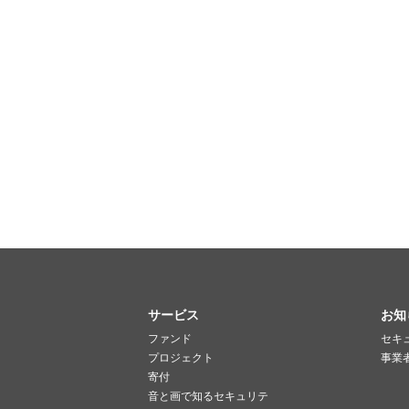
サービス
お知
ファンド
セキ
プロジェクト
事業
寄付
音と画で知るセキュリテ