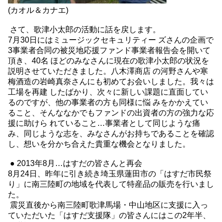
(カオル＆カナエ)
さて、歌津小太郎の活動に話を戻します。
7月30日にはミュージックセキュリティー ズさんの企画で
3事業者合同の被災地応援ファンド事業者報告会を開いて
頂き、40名 ほどのみなさんに現在の歌津小太郎の状況を
説明させていただきました。八木澤商店 の河野さんや寒
梅酒造の岩崎真奈さんにも初めてお会いしました。我々は
工場を再建 したばかり、次々に新しい課題に直面してい
るのですが、他の事業者の方も同様に悩 みをかかえてい
ること、そんななかでもファンドの出資者の方の強力な応
援に助けら れていること…事業者として同じような痛
み、同じような志を、みなさんがお持ちであることを確認
し、想いを分かち合えた貴重な機会となりました。
● 2013年8月…はすだの皆さんと再会
8月24日、昨年に引き続き埼玉県蓮田市の「はすだ市民祭
り」に南三陸町の地域を代表して特産品の販売を行いまし
た。
震災直後から南三陸町歌津馬場・中山地区に支援に入っ
ていただいた「はすだ支援隊」の皆さんにはこの2年半、