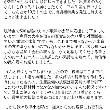
が2年7ヶ月ぶりに店頭に戻ってきました。出資者のみな
さんにも真っ先のお届けしたくて、フル生産を行いまし
て、なんとか10月中旬までに出資者特典を発送し終える
ことが出来ました！
現時点で500名強の方々が歌津小太郎を応援して下さって
います。商品の大半を仙台の百貨店の売り場で対面販売し
ていた“歌津小太郎“ですから、これまで知らなかった出資
者の方のほうが多いのではないかと思います。名も知らぬ
小さな水産加工会社の我々を、永く応援してくださる皆さ
んのお一人お一人にご挨拶したい気持ちを込めて、自信作
の昆布巻をお送りしました。
うんと長くなってしまいましたので、後編はここまでに
致します。工場を再建した、看板商品の昆布巻を作れるよ
うになったものの、生産設備の規模は震災前の半分以下、
こだわりの原材料はなかなか揃わない、そんな状況ですの
で、登山に例えるとようやく3合目にたどり着いたくら
い。震災前の状態に戻るにはまだまだ上り坂が続きます。
しかし我々歌津小太郎は、従来からのお客様にお取引先