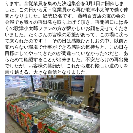
ります。全従業員を集めた決起集会を3月1日に開催しま
した。この日から元・従業員から再び歌津小太郎で働く仲
間となりました。総勢13名です。 藤崎百貨店の友の会の
会報でも我々の再出発を取り上げて頂き、再開初日には多
くの歌津小太郎ファンの方が懐かしいお顔を見せてくださ
いました。たくさんの皆様の応援があって、この場に戻っ
て来られたのです！ その日は感慨ひとしおの中、以前と
変わらない環境で仕事ができる感謝の気持ちと、この日を
目標にしてやってきたのが間違っていなかったのだと、あ
らためて確認することが出来ました。不安だらけの再出発
でしたが、お客様の笑顔が、これから進む険しい道のりを
乗り越える、大きな自信となりました。