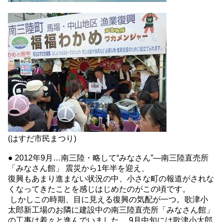
(はすだ市民まつり)
● 2012年9月…南三陸・略して“みなさん”―南三陸直売所
「みなさん館」 震災から1年半を迎え、
復興もあまり進まない状況の中、小さな町の報道がされな
くなってきたことを感じはじめたのがこの頃です。
しかしこの時期、目に見える復興の気配が一つ。歌津小
太郎新工場のお隣に建設中の南三陸直売所「みなさん館」
の工事は着々と進んでいました。 9月中旬には歌津小太郎