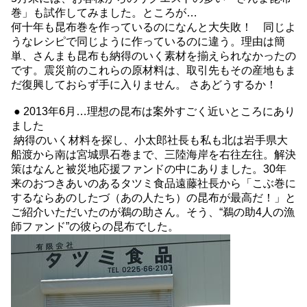
巻」も試作してみました。ところが…
何十年も昆布巻を作っているのになんと大失敗！ 同じよ
うなレシピで同じように作っているのに違う。理由は簡
単、さんまも昆布も納得のいく素材を揃えられなかったの
です。震災前のこれらの原材料は、取引先もその産地もま
だ復興しておらず手に入りません。 さあどうするか！
● 2013年6月…理想の昆布は案外すごく近いところにあり
ました
納得のいく材料を探し、小太郎社長も私も北は岩手県大
船渡から南は宮城県石巻まで、三陸海岸を右往左往。解決
策はなんと被災地応援ファンドの中にありました。30年
来のおつきあいのあるタツミ食品遠藤社長から「こぶ巻に
するならあのしたづ（あの人たち）の昆布が最高だ！」と
ご紹介いただいたのが鵜の助さん。そう、“鵜の助4人の漁
師ファンド”の彼らの昆布でした。