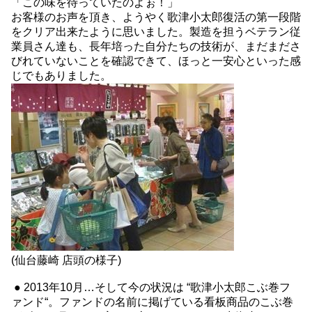
「この味を待っていたのよぉ！」
お客様のお声を頂き、ようやく歌津小太郎復活の第一段階
をクリア出来たように思いました。製造を担うベテラン従
業員さん達も、長年培った自分たちの技術が、まだまださ
びれていないことを確認できて、ほっと一安心といった感
じでもありました。
(仙台藤崎 店頭の様子)
● 2013年10月…そして今の状況は “歌津小太郎こぶ巻フ
ァンド“。ファンドの名前に掲げている看板商品のこぶ巻