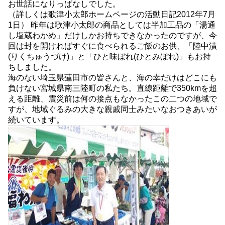
お世話になりっぱなしでした。
（詳しくは歌津小太郎ホームページの活動日記2012年7月
1日） 昨年は歌津小太郎の商品としては半加工品の「湯通
し塩蔵わかめ」だけしかお持ちできなかったのですが、今
回は封を開ければすぐに食べられるご飯のお供、「陸中漬
(りくちゅうづけ)」と「ひと味ぼれ(ひとみぼれ)」もお持
ちしました。
海のない埼玉県蓮田市の皆さんと、海の幸だけはどこにも
負けない宮城県南三陸町の私たち。直線距離で350kmを超
える距離、震災前は何の接点もなかったこの二つの地域で
すが、地域ぐるみの大きな親戚同士みたいなおつきあいが
続いています。