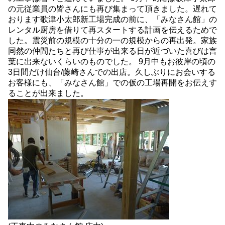
の元従業員の皆さんにも再び集まって頂きました。遅れて
おります歌津小太郎新工場完成の前に、「みなさん館」の
レンタル厨房を借りて再スタートする計画を伝えるためで
した。震災前の規模の十分の一の規模からの再出発。家族
同然の仲間たちと再び仕事が出来る日が近づいた喜びは言
葉に出来ないくらいのものでした。 9月中もお彼岸の頃の
3日間だけ仙台/藤崎さんでの出店。久しぶりにお会いする
お客様にも、「みなさん館」での仮の工場再開をお伝えす
ることが出来ました。