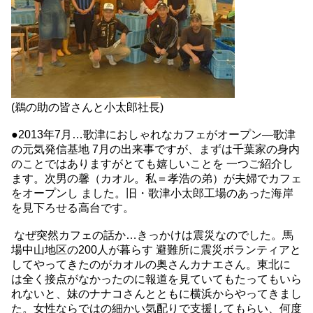
(鵜の助の皆さんと小太郎社長)
●2013年7月…歌津におしゃれなカフェがオープン―歌津
の元気発信基地 7月の出来事ですが、まずは千葉家の身内
のことではありますがとても嬉しいことを 一つご紹介し
ます。次男の馨（カオル。私＝孝浩の弟）が夫婦でカフェ
をオープンし ました。旧・歌津小太郎工場のあった海岸
を見下ろせる高台です。
なぜ突然カフェの話か…きっかけは震災なのでした。馬
場中山地区の200人が暮らす 避難所に震災ボランティアと
してやってきたのがカオルの奥さんカナエさん。東北に
は全く接点がなかったのに報道を見ていてもたってもいら
れないと、妹のナナコさんとともに横浜からやってきまし
た。女性ならではの細かい気配りで支援してもらい、何度