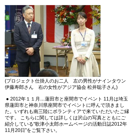
(プロジェクト仕掛人のお二人 左の男性がナインタウン
伊藤寿郎さん 右の女性がアジア協会 松井聡子さん)
● 2012年１１月…蓮田市と座間市でイベント 11月は埼玉
県蓮田市と神奈川県座間市でイベントに呼んで頂きまし
た。いずれも南三陸にボランティアで来ていただいたご縁
です。 こちらに関しては詳しくは沢山の写真とともにご
紹介している“歌津小太郎ホームページの活動日誌2012年
11月20日”をご覧下さい。