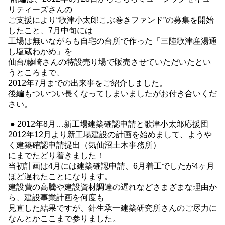
リティーズさんの
ご支援により“歌津小太郎こぶ巻きファンド”の募集を開始
したこと、7月中旬には
工場は無いながらも自宅の台所で作った「三陸歌津産湯通
し塩蔵わかめ」を
仙台/藤崎さんの特設売り場で販売させていただいたとい
うところまで、
2012年7月までの出来事をご紹介しました。
後編もついつい長くなってしまいましたがお付き合いくだ
さい。
● 2012年8月…新工場建築確認申請と歌津小太郎応援団
2012年12月より新工場建設の計画を始めまして、ようや
く建築確認申請提出（気仙沼土木事務所）
にまでたどり着きました！
当初計画は4月には建築確認申請、6月着工でしたが4ヶ月
ほど遅れたことになります。
建設費の高騰や建設資材調達の遅れなどさまざまな理由か
ら、建設事業計画を何度も
見直した結果ですが、針生承一建築研究所さんのご尽力に
なんとかここまで参りました。