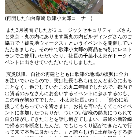
(再開した仙台藤崎 歌津小太郎コーナー)
また3月初旬でしたがミュージックセキュリティーズさん
と東京・丸の内にあります新丸の内ビルディングさんのご
協力で「被災地ウィークス」というイベントを開催してい
ただきました。その中で歌津小太郎の商品を特別にレスト
ランでご使用いただいたり、社長の千葉小太郎がトークイ
ベントに出させていただいたりしました。
震災以降、自社の再建とともに歌津の地域の復興に全力
を注いでいたもので、実は社長も私もほとんど都心に出る
ことなく、過ごしていたこの丸二年間でしたので、都内で
出資者のみなさんにお会いするイベントに参加するのも、
この時が初めてでした。 小太郎社長いわく、「熱心に応
援してもらっている皆さまに、お礼を言いたくてこのイベ
ントに参加したつもりが、ついつい皆様の熱意につられて
自分達がしてきたことを話し過ぎてしまい、最終の新幹線
で帰るのを断念したんだ。でもじっくり話ができたんで行
って来て本当に良かった。」と誇らしげに土産話をする姿