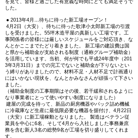
を見て、皆様と過ごした有意義な時間にとても満足そうで
した。
● 2013年4月…待ちに待った新工場オープン！
4月2日（大安）、待ちに待った歌津小太郎新工場の引渡
しを受けました。55坪木造平屋の真新しい工場です。工
事関係者の皆様には厳しいスケジュールをご対応頂き、な
んとかここまでたどり着きました。 新工場の建設費は国
と県から補助金が支給される制度（通称グループ補助金）
を活用しています。当初、何が何でも平成24年度中（201
3年3月31日）までの完工でないと補助金が下りないとい
う縛りがありましたので、材料不足・人材不足で計画通り
にはいかない現状を、なんとかみなさんが頑張って下さい
ました。
（補助金制度の工事期限はその後、若干緩和されるように
なり事業者にとって使いやすい制度になりました）
建屋の完成を待って、新品の厨房機器やパック詰め機械
に冷蔵庫など生産に最低限必要な機器を据付け、4月22日
（大安）に新工場稼動となりました。 製造はベテラン従
業員を中心に6名、そして4月から入社しました事務兼庶
務を含む新人3名の総勢9名が工場を切り盛りしてくれま
す。