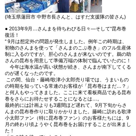
(埼玉県蓮田市 中野市長さんと、はすだ支援隊の皆さん)
● 2013年9月…さんまを待ちわびる日々―そして“昆布巻
復活！
“ 9月は想定外の問題が発生しました。例年この時期は、
初物のさんまを使って「さんまのこぶ巻き」のフル生産体
制に入るのですが、肝心のさんまが来ないのです。鵜の助
さんの昆布を用意して準備万端の体制で臨んでいたのに！
今年は海水温が高い状態が続き、さんまが南下してくる
のが遅くなったのです。
この間、仙台・藤崎/歌津小太郎売り場では、うまいもの
の時期を知っている常連のお客様が「昆布巻はまだ…？」
と何人もやってきました。ここに来て看板商品である昆布
巻をさらにお待たせすることになるとは…。
最終的には計画よりも3週間ほど遅れて、9月下旬からさ
んまの昆布巻作りに取りかかりました。藤崎に訪れる歌津
小太郎ファン（特に昆布巻ファン）のお客様たちには、9
月の終わり頃ようやく昆布巻をお届けすることが出来まし
た！