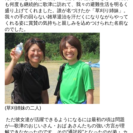
も何度も継続的に歌津に訪れて、我々の避難生活を明るく
盛り上げてくれました。誰が名づけたか「草刈り姉妹」。
我々の手の回らない雑草退治を汗だくになりながらやって
くれる姿に賞賛の気持ちと親しみを込めつけられた名前な
のでした。
(草刈姉妹の二人)
ただ彼女達が活躍できるようになるには最初の頃は問題
が―歌津のおじいさん・おば あさんたちの強い方言が理
解できなかったのです。その“通訳役”となったのが弟・ カ