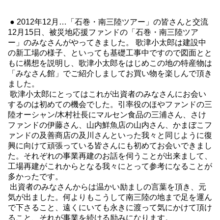
● 2012年12月…「石巻・南三陸ツアー」の皆さんと交流
12月15日、被災地応援ファンドの「石巻・南三陸ツア
ー」のみなさんがやってきました。 歌津小太郎は建設中
の新工場の様子、といっても基礎工事中ですので図面とと
もに構想を説明し、歌津小太郎をはじめこの地の特産物は
「みなさん館」でご紹介しましてお買い物を楽しんで頂き
ました。
歌津小太郎にとってはこれが出資者のみなさんにお会い
するのは初めての機会でした。引率役のほやファンドの三
陸オーシャン/木村社長にマルセン食品の三浦さん、さけ
ファンドの伊藤さん、山内鮮魚店の山内さん、かまぼこフ
ァンドの及善商店の及川さんといった我々と同じように復
興に向けて頑張っている皆さんにも初めてお会いできまし
た。それぞれの事業再建のお話を伺うことが出来まして、
工場再建がこれからとなる我々にとって参考になることが
多かったです。
出資者のみなさんからは温かい励ましの言葉を頂き、元
気が出ました。何よりもこうして南三陸の地まで足を運ん
で下さること、遠くにいても永きに渡って気にかけて頂け
ること、それが事業を続ける励みになります。