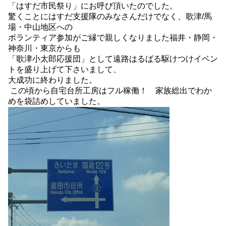
「はすだ市民祭り」にお呼び頂いたのでした。
驚くことにはすだ支援隊のみなさんだけでなく、歌津/馬
場・中山地区への
ボランティア参加がご縁で親しくなりました福井・静岡・
神奈川・東京からも
「歌津小太郎応援団」として遠路はるばる駆けつけイベン
トを盛り上げて下さいまして、
大成功に終わりました。
この頃から自宅台所工房はフル稼働！ 家族総出でわか
めを袋詰めしていました。