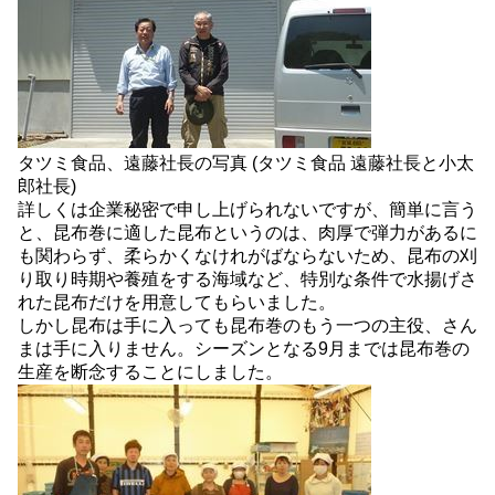
タツミ食品、遠藤社長の写真 (タツミ食品 遠藤社長と小太
郎社長)
詳しくは企業秘密で申し上げられないですが、簡単に言う
と、昆布巻に適した昆布というのは、肉厚で弾力があるに
も関わらず、柔らかくなけれがばならないため、昆布の刈
り取り時期や養殖をする海域など、特別な条件で水揚げさ
れた昆布だけを用意してもらいました。
しかし昆布は手に入っても昆布巻のもう一つの主役、さん
まは手に入りません。シーズンとなる9月までは昆布巻の
生産を断念することにしました。