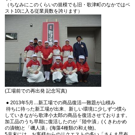
（ちなみにこのくらいの規模でも旧・歌津町のなかではベ
スト10に入る従業員数を誇ります）
(工場前での再出発 記念写真)
● 2013年5月…新工場での商品復活―難題が山積み
待ちに待った新工場が出来、新しい環境に少しずつ慣ら
していきながら歌津小太郎の商品を復活させております。
加工品のうち早期に復活したのが「陸中漬」(くきわかめ
の漬物)と「磯人漬」(海藻4種類の和え物)。
5月末には、お客様からのリクエストの多い「さんま昆布