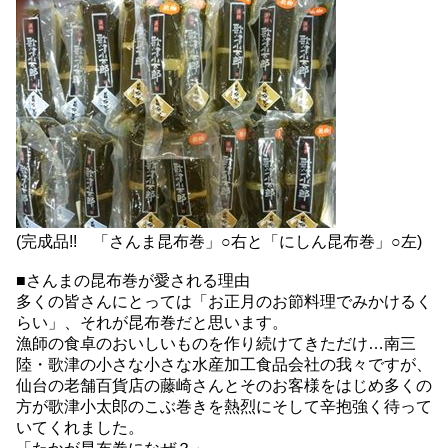
(完成品!! 「さんま昆布巻」○右と「にしん昆布巻」○左)
■さんまの昆布巻が愛される理由
多くの皆さんにとっては「お正月のお節料理でみかけるく
らい」、それが昆布巻だと思います。
漁師の食卓のおいしいものを作り続けてきただけ…南三
陸・歌津の小さな小さな水産加工食品会社の我々ですが、
仙台の老舗百貨店の藤崎さんとそのお客様をはじめ多くの
方が歌津小太郎のこぶ巻きを熱烈にそして辛抱強く待って
いてくれました。