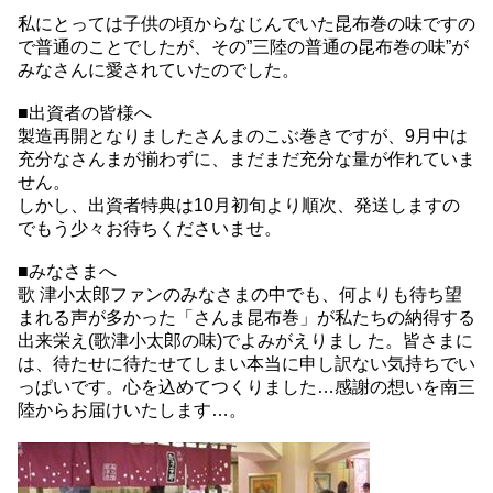
私にとっては子供の頃からなじんでいた昆布巻の味ですの
で普通のことでしたが、その”三陸の普通の昆布巻の味”が
みなさんに愛されていたのでした。
■出資者の皆様へ
製造再開となりましたさんまのこぶ巻きですが、9月中は
充分なさんまが揃わずに、まだまだ充分な量が作れていま
せん。
しかし、出資者特典は10月初旬より順次、発送しますの
でもう少々お待ちくださいませ。
■みなさまへ
歌 津小太郎ファンのみなさまの中でも、何よりも待ち望
まれる声が多かった「さんま昆布巻」が私たちの納得する
出来栄え(歌津小太郎の味)でよみがえりまし た。皆さまに
は、待たせに待たせてしまい本当に申し訳ない気持ちでい
っぱいです。心を込めてつくりました…感謝の想いを南三
陸からお届けいたします…。