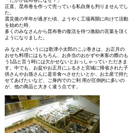
「たかが昆布巻になぜ？」
正直、昆布巻を作って売っている私自身も判りませんでし
た。
震災後の半年が過ぎた頃、ようやく工場再開に向けて活動
を始めた時、
多くのみなさんから昆布巻の復活を待つ激励の言葉を頂く
ようになりました。
み なさんがいうには歌津小太郎のこぶ巻きは、お正月の
おせち料理にはもちろん、お弁当のおかずや来客の際のも
う1品と言う時には欠かせないとおっしゃってい ただきま
す。中でも、お盆やお正月にふるさと宮城に帰省された子
供さんやお孫さんに是非食べさせたいとか、お土産で持た
せてあげたいなど、ご身内でのご利 用が圧倒的に多いの
が、他の商品と大きく違う点です。