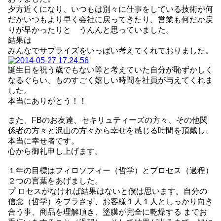
夕方近くになり、いつもは別々に仕事をしている技術が何
だかいつもより早く会社に戻ってきたり、営業も何だか戻
りが早かったりと うんんと思っていました。
結果は
みんなでサプライズをいっぱい考えてくれておりました。
誕生日を祝う歳でもない等と考えていた自分が恥ずかしく
なるぐらい、ものすごく嬉しい時間を社員が与えてくれま
した。
本当にありがとう！！
また、
FB
のお友達、セキリュティーズの方々、その他関
係者の方々と沢山の方々から幸せを感じる時間を頂戴し、
本当に幸せ者です。
心から御礼申し上げます。
１年の目標はフィロソフィー（哲学）とプロセス（過程）
２つの言葉をあげました。
プ ロセスがなければ結果はないと僕は思います。自分の
信念（哲学）をブラさず、お客様１人１人としっかり向き
合う事、商品を理解頂き、塗膜が完全に乾燥する までお