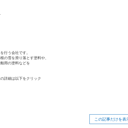
-
売を行う会社です。
屋根の雪を滑り落とす塗料や、
船舶用の塗料などを
円）の詳細は以下をクリック
この記事だけを表