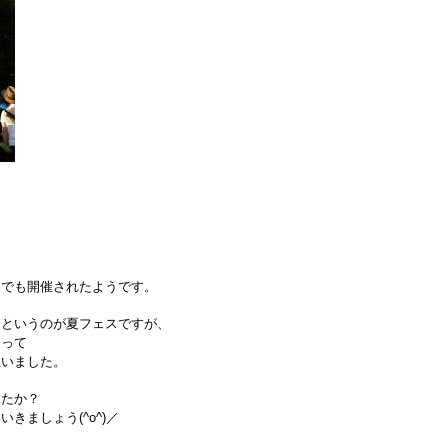
島でも
開催されたようです。
！というのが夏フェスですが、
まって
思いました。
したか？
きましょう(^o^)／