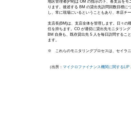
地区管理者(PM)は OM の指示の下、各支店
ります。後述する BM の貸出先訪問回数目標に
し、常に現場にいるということもあり、本店チー
支店長(BM)は、支店全体を管理します。日々
任を持ちます。CO が適切に貸出先モニタリン
BM 自身も、既存貸出先 5 人を毎日訪問する
ます。
※ これらのモニタリングプロセスは、セイラ
（出所：
マイクロファイナンス機関に関するLIP 