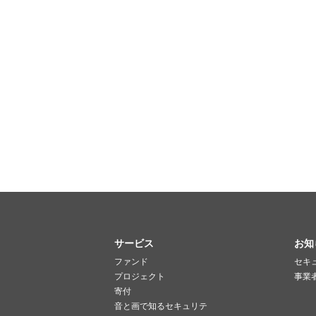
サービス
お知
ファンド
セキ
プロジェクト
事業
寄付
音と画で知るセキュリテ