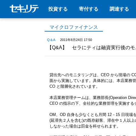
投資する
寄付する
調達する
マイクロファイナンス
Q＆A
2011年8月24日 17:50
【Q&A】 セラにティは融資実行後の
貸出先へのモニタリングは、CEO から現場の CO（
面から実施しています。具体的には、本店業務管理チーム、地区
CO と階層化されています。
本店業務管理チームは、業務部長(Operation Direc
CEO の指示の下、全社的な業務管理を実施す
OM、OD 自身も少なくとも月間 12－15 
(延滞先２人を含む)の既存顧客、滞在中１人以
しなかった場合は罰金を科せられます。