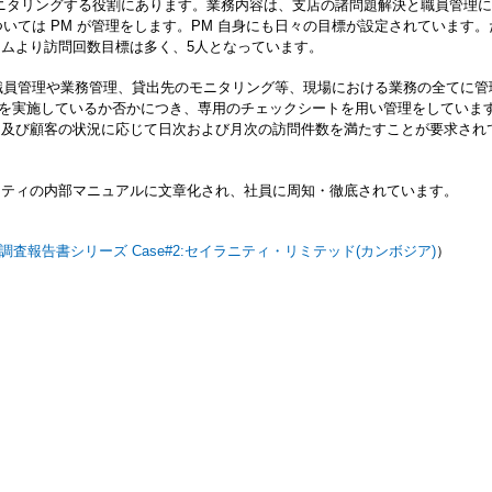
をモニタリングする役割にあります。業務内容は、支店の諸問題解決と職員管理
ついては PM が管理をします。PM 自身にも日々の目標が設定されています。
ムより訪問回数目標は多く、5人となっています。
の職員管理や業務管理、貸出先のモニタリング等、現場における業務の全てに管
グを実施しているか否かにつき、専用のチェックシートを用い管理をしていま
こと及び顧客の状況に応じて日次および月次の訪問件数を満たすことが要求され
ニティの内部マニュアルに文章化され、社員に周知・徹底されています。
調査報告書シリーズ Case#2:セイラニティ・リミテッド(カンボジア)
）