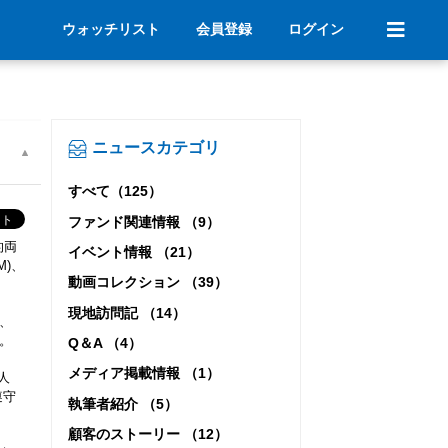
ウォッチリスト
会員登録
ログイン
ニュースカテゴリ
すべて（125）
ファンド関連情報 （9）
的両
イベント情報 （21）
M)、
動画コレクション （39）
現地訪問記 （14）
れ、
。
Q＆A （4）
メディア掲載情報 （1）
人
遵守
執筆者紹介 （5）
顧客のストーリー （12）