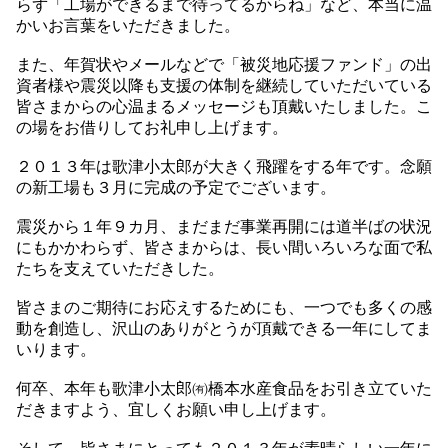
らず「工場ができるまで待ってるからね」など、本当に温
かいお言葉をいただきました。
また、年賀状やメールなどで「被災地応援ファンド」の出
資者様や震災以降も支援の体制を継続していただいている
皆さまからの心温まるメッセージも頂戴いたしました。こ
の場をお借りしてお礼申し上げます。
２０１３年は歌津小太郎が大きく飛躍をする年です。念願
の新工場も３月に完成の予定でございます。
震災から１年９カ月、まだまだ事業再開には道半ばの状況
にもかかわらず、皆さまからは、長い間いろいろな面で私
たちを支えていただきした。
皆さまのご期待にお応えするためにも、一つでも多くの感
動を創造し、沢山のありがとうが頂戴できる一年にしてま
いります。
何卒、本年も歌津小太郎㈲橋本水産食品をお引き立ていた
だきますよう、宜しくお願い申し上げます。