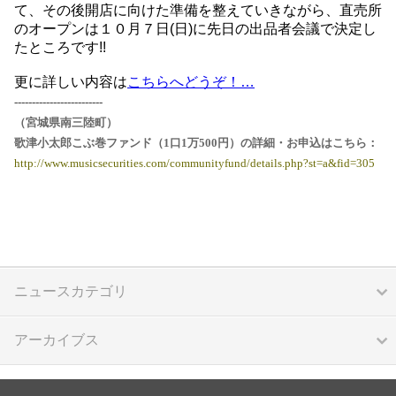
て、その後開店に向けた準備を整えていきながら、直売所
のオープンは１０月７日(日)に先日の出品者会議で決定し
たところです!!
更に詳しい内容は
こちらへどうぞ！…
-------------------------
（宮城県南三陸町）
歌津小太郎こぶ巻ファンド（1口1万500円）の詳細・お申込はこちら：
http://www.musicsecurities.com/communityfund/details.php?st=a&fid=305
ニュースカテゴリ
アーカイブス