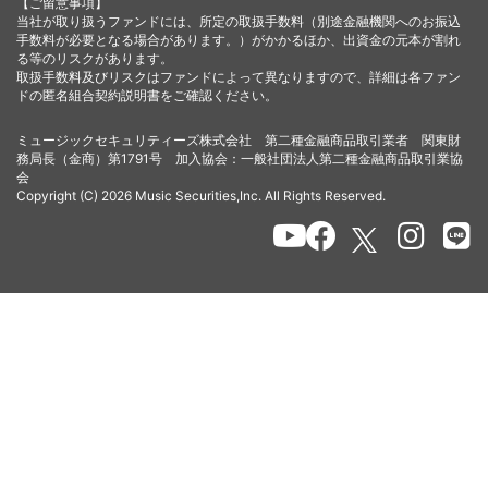
【ご留意事項】
当社が取り扱うファンドには、所定の取扱手数料（別途金融機関へのお振込
手数料が必要となる場合があります。）がかかるほか、出資金の元本が割れ
る等のリスクがあります。
取扱手数料及びリスクはファンドによって異なりますので、詳細は各ファン
ドの匿名組合契約説明書をご確認ください。
ミュージックセキュリティーズ株式会社 第二種金融商品取引業者 関東財
務局長（金商）第1791号 加入協会：一般社団法人第二種金融商品取引業協
会
Copyright (C) 2026 Music Securities,Inc. All Rights Reserved.