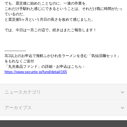
でも、震災後に始めたことなのに、一連の作業を、
これだけ手馴れた感じにできるということは、それだけ既に時間がたっ
ているのだ、
と震災後5ヶ月という月日の長さを改めて感じました。
では、今日は一旦この辺で。続きはまたご報告します！
-------------------
3口以上のお申込で海鮮ふかひれ生ラーメンを含む「気仙沼麺セット」
をもれなくご送付
「丸光食品ファンド」の詳細・お申込はこちら：
https://www.securite.jp/fund/detail/165
ニュースカテゴリ
アーカイブス