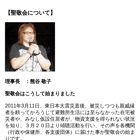
【聖敬会について】
理事長 ：熊谷 敬子
聖敬会はこうして始まりました
2011年3月11日、東日本大震災直後、被災しつつも親戚縁
者を頼ってかろうじて避難所生活には至らなかった在宅被
災者や、みなし仮設住居者が、物資支援を得られない状況
を知り、３月２０日より傾聴活動を行い、その声を各機関
（行政や保健所、各支援団体）に届けた事が聖敬会の始ま
りです。