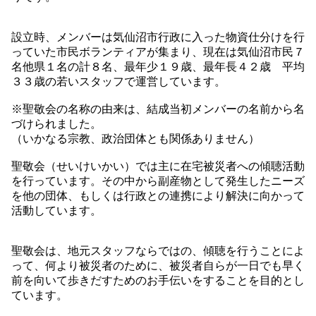
設立時、メンバーは気仙沼市行政に入った物資仕分けを行
っていた市民ボランティアが集まり、現在は気仙沼市民７
名他県１名の計８名、最年少１９歳、最年長４２歳 平均
３３歳の若いスタッフで運営しています。
※聖敬会の名称の由来は、結成当初メンバーの名前から名
づけられました。
（いかなる宗教、政治団体とも関係ありません）
聖敬会（せいけいかい）では主に在宅被災者への傾聴活動
を行っています。その中から副産物として発生したニーズ
を他の団体、もしくは行政との連携により解決に向かって
活動しています。
聖敬会は、地元スタッフならではの、傾聴を行うことによ
って、何より被災者のために、被災者自らが一日でも早く
前を向いて歩きだすためのお手伝いをすることを目的とし
ています。