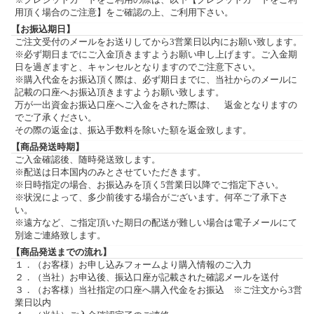
用頂く場合のご注意】をご確認の上、ご利用下さい。
【お振込期日】
ご注文受付のメールをお送りしてから3営業日以内にお願い致します。
※必ず期日までにご入金頂きますようお願い申し上げます。ご入金期
日を過ぎますと、キャンセルとなりますのでご注意下さい。
※購入代金をお振込頂く際は、必ず期日までに、当社からのメールに
記載の口座へお振込頂きますようお願い致します。
万が一出資金お振込口座へご入金をされた際は、 返金となりますの
でご了承ください。
その際の返金は、振込手数料を除いた額を返金致します。
【商品発送時期】
ご入金確認後、随時発送致します。
※配送は日本国内のみとさせていただきます。
※日時指定の場合、お振込みを頂く5営業日以降でご指定下さい。
※状況によって、多少前後する場合がございます。何卒ご了承下さ
い。
※遠方など、ご指定頂いた期日の配送が難しい場合は電子メールにて
別途ご連絡致します。
【商品発送までの流れ】
１．（お客様）お申し込みフォームより購入情報のご入力
２．（当社）お申込後、振込口座が記載された確認メールを送付
３．（お客様）当社指定の口座へ購入代金をお振込 ※ご注文から3営
業日以内