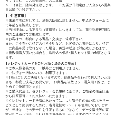
４．（当社）ご入金確認完了のご連絡
５．（当社）随時発送致します。 ※お届け日指定はご入金から5営業
日以降でご設定下さい。
【ご注意事項】
※未成年者に対しては、酒類の販売は致しません。申込みフォームに
て年齢を確認致します。
※当社理由による不良品（破損等）につきましては、商品到着後7日以
内のご連絡にて交換致します。
※お客様のご都合による返品・交換はご遠慮下さい。
また、ご不在やご指定の住所不明など、お客様のご都合により、指定
日に商品を受け取れなかった場合、再送や返金は対応致しかねます。
※複数個購入頂いた場合も、送料込の価格×購入セット数の金額となり
ます。
【クレジットカードをご利用頂く場合のご注意】
※ご本人様名義のカード以外はご利用頂けません。
※ご決済は一括払いのみご利用頂けます。
※1商品ごとのご決済となりますので、他商品を合わせて購入頂いた場
合も、都度ご決済が必要です。（1商品を複数セット購入頂く際は、ま
とめてご決済頂けます）
※ご購入代金は、各クレジット会員規約に基づき、ご指定の預金口座
から口座振替にてお支払いいただきます。
※クレジットカード決済にあたっては、より安全性の高い環境をサー
ビスとして提供するために、暗号化技術（SSL）を使用しております
が、当社は、その安全性を保証するものではなく、データ漏洩等の事
故が起こった場合、当社はその責任を負いかねますのでご了承くださ