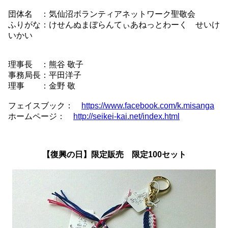
団体名 ：気仙沼ボランティアネットワーク聖敬会
ふりがな：けせんぬまぼらんてぃあねっとわーく せいけ
いかい
理事長 ：熊谷 敬子
事務局長：平田洋子
理事 ：金野 敬
フェイスブック：
https://www.facebook.com/k.misanga
ホームページ：
http://seikei-kai.net/index.html
【復興の日】限定販売 限定100セット