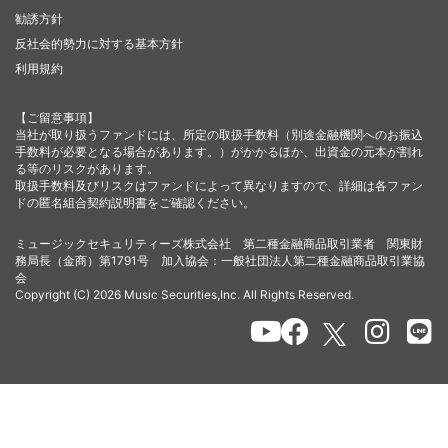
勧誘方針
反社会的勢力に対する基本方針
利用規約
【ご留意事項】
当社が取り扱うファンドには、所定の取扱手数料（別途金融機関へのお振込
手数料が必要となる場合があります。）がかかるほか、出資金の元本が割れ
る等のリスクがあります。
取扱手数料及びリスクはファンドによって異なりますので、詳細は各ファン
ドの匿名組合契約説明書をご確認ください。
ミュージックセキュリティーズ株式会社 第二種金融商品取引業者 関東財
務局長（金商）第1791号 加入協会：一般社団法人第二種金融商品取引業協
会
Copyright (C) 2026 Music Securities,Inc. All Rights Reserved.