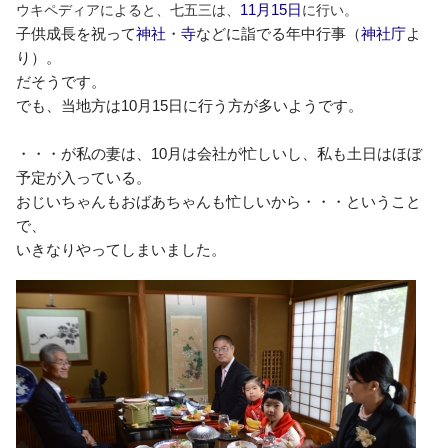
11月15日
ウキペディアによると、七五三は、
に行い。
子供成長を祝って
神社
・
寺
などに詣でる年中行事（
神社庁
よ
り）。
だそうです。
でも、当地方は10月15日に行う方が多いようです。
・・・が私の妻は、10月は会社が忙しいし、私も土日はほぼ
予定が入っている。
おじいちゃんもおばあちゃんも忙しいから・・・ということ
で、
いきなりやってしまいました。