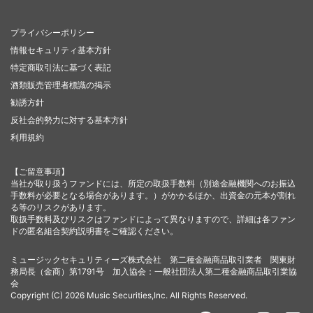
プライバシーポリシー
情報セキュリティ基本方針
特定商取引法に基づく表記
酒類販売管理者標識の掲示
勧誘方針
反社会的勢力に対する基本方針
利用規約
【ご留意事項】
当社が取り扱うファンドには、所定の取扱手数料（別途金融機関へのお振込
手数料が必要となる場合があります。）がかかるほか、出資金の元本が割れ
る等のリスクがあります。
取扱手数料及びリスクはファンドによって異なりますので、詳細は各ファン
ドの匿名組合契約説明書をご確認ください。
ミュージックセキュリティーズ株式会社 第二種金融商品取引業者 関東財
務局長（金商）第1791号 加入協会：一般社団法人第二種金融商品取引業協
会
Copyright (C) 2026 Music Securities,Inc. All Rights Reserved.