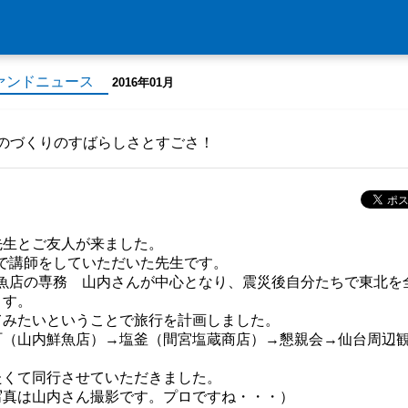
ァンドニュース
2016年01月
のづくりのすばらしさとすごさ！
先生とご友人が来ました。
で講師をしていただいた先生です。
魚店の専務 山内さんが中心となり、震災後自分たちで東北を
ます。
てみたいということで旅行を計画しました。
町（山内鮮魚店）→塩釜（間宮塩蔵商店）→懇親会→仙台周辺
たくて同行させていただきました。
写真は山内さん撮影です。プロですね・・・）