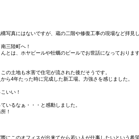
結構写真にはないですが、蔵の二階や修復工事の現場など拝見
、南三陸町へ！
さんとは、ホヤビールや牡蠣のビールでお世話になっておりま
、この土地も水害で住宅が流された後だそうです。
災から4年たった時に完成した新工場。力強さを感じました。
っこいい！
っているなぁ・・・と感動しました。
務所！
実際にこのオフィスが出来てから若い人が仕事したいという希