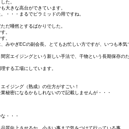
ました。
でも大きな高台ができています。
た。・・・まるでピラミッドの用ですね。
だただ唖然とするばかりでした。
です。
です。
、みやぎECの副会長。とてもお忙しい方ですが、いつも本気
・間宮エイジングという新しい手法で、干物という長期保存の
調理する工場にしています。
。
、エイジング（熟成）の仕方がすごい！
企業秘密になるかもしれないので記載しませんが・・・
かな・・・
に品質向上させるか、小さい事まで気をつけて行っている事。