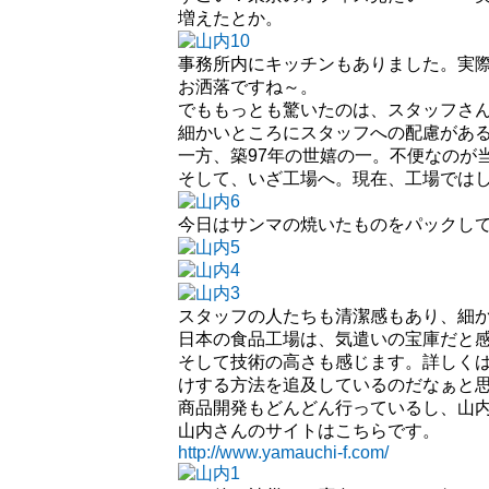
増えたとか。
事務所内にキッチンもありました。実
お洒落ですね～。
でももっとも驚いたのは、スタッフさ
細かいところにスタッフへの配慮があ
一方、築97年の世嬉の一。不便なのが
そして、いざ工場へ。現在、工場では
今日はサンマの焼いたものをパックし
スタッフの人たちも清潔感もあり、細
日本の食品工場は、気遣いの宝庫だと
そして技術の高さも感じます。詳しく
けする方法を追及しているのだなぁと
商品開発もどんどん行っているし、山
山内さんのサイトはこちらです。
http://www.yamauchi-f.com/