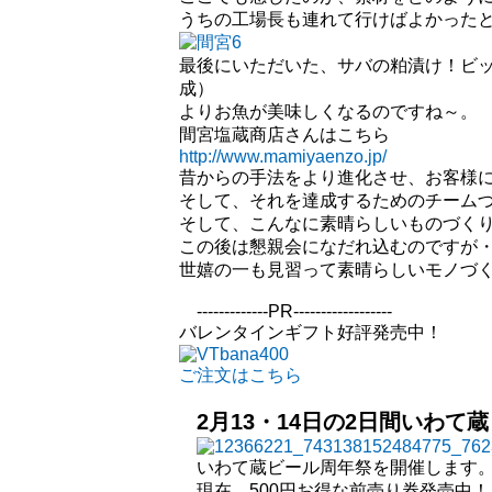
うちの工場長も連れて行けばよかった
最後にいただいた、サバの粕漬け！ビ
成）
よりお魚が美味しくなるのですね～。
間宮塩蔵商店さんはこちら
http://www.mamiyaenzo.jp/
昔からの手法をより進化させ、お客様
そして、それを達成するためのチーム
そして、こんなに素晴らしいものづく
この後は懇親会になだれ込むのですが
世嬉の一も見習って素晴らしいモノづ
-------------PR------------------
バレンタインギフト好評発売中！
ご注文はこちら
2月13・14日の2日間いわ
いわて蔵ビール周年祭を開催します
現在、500円お得な前売り券発売中！