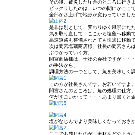
その後、被災した庁舎のところに行き
ビックリしたのは、いつの間にかここ
全部かさ上げで地形が変わっていまし
是非は別として、変わりゆく風景にた
気を取り直して、ここから塩釜へ移動
高速道路も整備されとても快適に移動
次は間宮塩蔵商店様、社長の間宮さんは
ぶつかっていく方。
間宮商店様は、干物の会社ですが・・
の手法から、
調理方法の一つとして、魚を美味しく
この方が社長さんです。お若いですよ
間宮さんのところは、魚の処理の仕方
何がすごいかって・・・あまり書くと
塩がなじんでより美味しくなっておさ
ここでも感じたのが、素材をどのよう