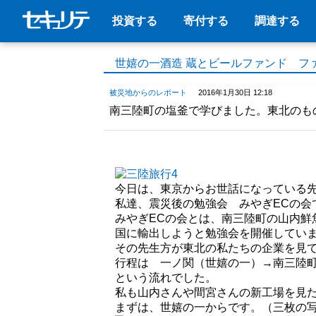
投資する
寄付する
調達する
世嬉の一酒造 蔵とビールファンド フ
被災地からのレポート
2016年1月30日 12:18
南三陸町の塩釜で学びました。東北のも
今日は、東京からお世話になっている
私達、震災後の勉強会 みやぎECの会
みやぎECの会とは、南三陸町の山内鮮
国に輸出しようと勉強会を開催してい
その先生方が東北の私たちの企業を見
行程は 一ノ関（世嬉の一）→南三陸
という流れでした。
私も山内さんや間宮さんの新工場を見
まずは、世嬉の一からです。（三枚の