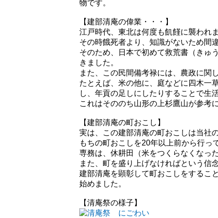
物です。
【建部清庵の偉業・・・】
江戸時代、東北は何度も飢饉に襲われ
その時餓死者より、知識がないため間
そのため、日本で初めて救荒書（きゅ
きました。
また、この民間備考禄には、農政に関
たとえば、米の他に、庭などに四木一草
し、年貢の足しにしたりすることで生
これはそののち山形の上杉鷹山が参考
【建部清庵の町おこし】
実は、この建部清庵の町おこしは当社の
もちの町おこしを20年以上前から行っ
専務は、休耕田（米をつくらなくなっ
また、町を盛り上げなければという信
建部清庵を顕彰して町おこしをするこ
始めました。
【清庵祭の様子】