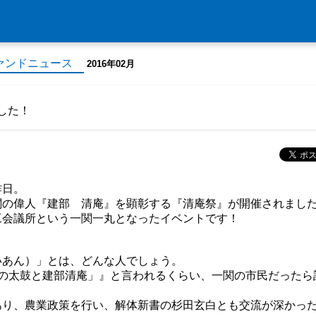
ァンドニュース
2016年02月
した！
昨日。
関の偉人『建部 清庵』を顕彰する『清庵祭』が開催されまし
工会議所という一関一丸となったイベントです！
いあん）」とは、どんな人でしょう。
時の太鼓と建部清庵」』と言われるくらい、一関の市民だったら
あり、農業政策を行い、解体新書の杉田玄白とも交流が深かっ