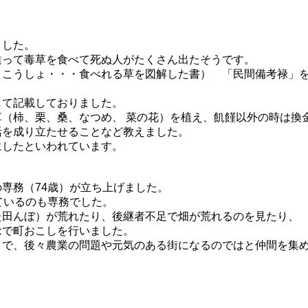
ました。
違って毒草を食べて死ぬ人がたくさん出たそうです。
うこうしょ・・・食べれる草を図解した書） 「民間備考禄」
して記載しておりました。
（柿、栗、桑、なつめ、 菜の花）を植え、飢饉以外の時は換
活を成り立たせることなど教えました。
にしたといわれています。
専務（74歳）が立ち上げました。
ているのも専務でした。
た田んぼ）が荒れたり、後継者不足で畑が荒れるのを見たり、
念で町おこしを行いました。
とで、後々農業の問題や元気のある街になるのではと仲間を集