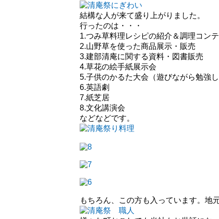
結構な人が来て盛り上がりました。
行ったのは・・・
1.つみ草料理レシピの紹介＆調理コン
2.山野草を使った商品展示・販売
3.建部清庵に関する資料・図書販売
4.草花の絵手紙展示会
5.子供のかるた大会（遊びながら勉強
6.英語劇
7.紙芝居
8.文化講演会
などなどです。
もちろん、この方も入っています。地