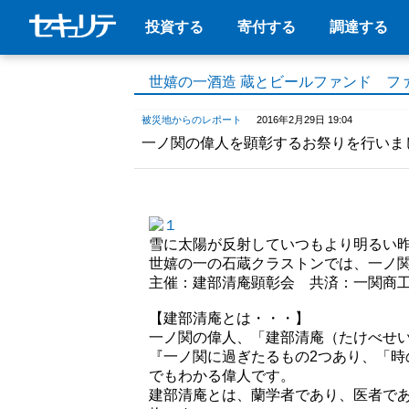
投資する
寄付する
調達する
世嬉の一酒造 蔵とビールファンド フ
被災地からのレポート
2016年2月29日 19:04
一ノ関の偉人を顕彰するお祭りを行いま
雪に太陽が反射していつもより明るい
世嬉の一の石蔵クラストンでは、一ノ
主催：建部清庵顕彰会 共済：一関商
【建部清庵とは・・・】
一ノ関の偉人、「建部清庵（たけべせ
『一ノ関に過ぎたるもの2つあり、「
でもわかる偉人です。
建部清庵とは、蘭学者であり、医者で