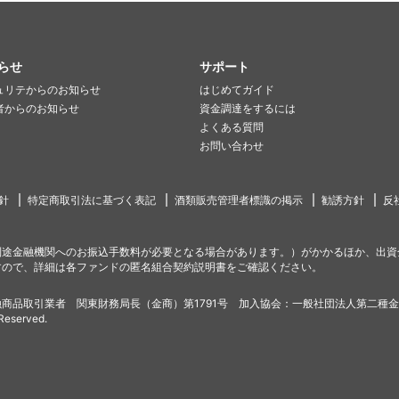
らせ
サポート
ュリテからのお知らせ
はじめてガイド
者からのお知らせ
資金調達をするには
よくある質問
お問い合わせ
針
特定商取引法に基づく表記
酒類販売管理者標識の掲示
勧誘方針
反
別途金融機関へのお振込手数料が必要となる場合があります。）がかかるほか、出資
すので、詳細は各ファンドの匿名組合契約説明書をご確認ください。
商品取引業者 関東財務局長（金商）第1791号 加入協会：一般社団法人第二種
 Reserved.