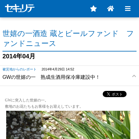
世嬉の一酒造 蔵とビールファンド フ
ァンドニュース
2014年04月
被災地からのレポート
2014年4月29日 14:52
GWの世嬉の一 熟成生酒用保冷庫建設中！
GWに突入した世嬉の一。
敷地のお花たちもお客様をお迎えしています。