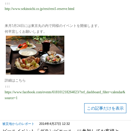
↓↓↓
http://www.sekinoichi.co.jp/rest/rest1-reserve.htm
l
来月5月24日には東京丸の内で同様のイベントを開催します。
何卒宜しくお願いします。
詳細はこちら
↓↓↓
https://www.facebook.com/events/618101218264023/?ref_dashboard_filter=calendar&
source=1
この記事だけを表示
被災地からのレポート
2014年4月27日 12:32