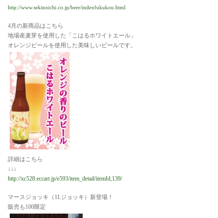
http://www.sekinoichi.co.jp/beer/indexfukukou.html
4月の新商品はこちら
地場産麦芽を使用した「こはるホワイトエール」
オレンジビールを使用した美味しいビールです。
詳細はこちら
↓↓↓
http://xc528.eccart.jp/e593/item_detail/itemId,139/
マースジョッキ（1Lジョッキ）新登場！
販売も100限定