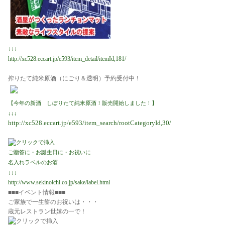
↓↓↓
http://xc528.eccart.jp/e593/item_detail/itemId,181/
搾りたて純米原酒（にごり＆透明）予約受付中！
【今年の新酒 しぼりたて純米原酒！販売開始しました！】
↓↓↓
http://xc528.eccart.jp/e593/item_search/rootCategoryId,30/
ご贈答に・お誕生日に・お祝いに
名入れラベルのお酒
↓↓↓
http://www.sekinoichi.co.jp/sake/label.html
■■■
イベント情報■■■
ご家族で一生餅のお祝いは・・・
蔵元レストラン世嬉の一で！