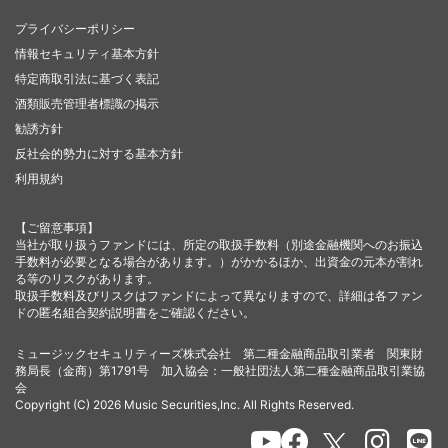
プライバシーポリシー
情報セキュリティ基本方針
特定商取引法に基づく表記
酒類販売管理者標識の掲示
勧誘方針
反社会的勢力に対する基本方針
利用規約
【ご留意事項】
当社が取り扱うファンドには、所定の取扱手数料（別途金融機関へのお振込
手数料が必要となる場合があります。）がかかるほか、出資金の元本が割れ
る等のリスクがあります。
取扱手数料及びリスクはファンドによって異なりますので、詳細は各ファン
ドの匿名組合契約説明書をご確認ください。
ミュージックセキュリティーズ株式会社 第二種金融商品取引業者 関東財
務局長（金商）第1791号 加入協会：一般社団法人第二種金融商品取引業協
会
Copyright (C) 2026 Music Securities,Inc. All Rights Reserved.