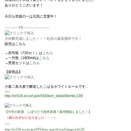
ありがとうございます！
今日も世嬉の一は元気に営業中！
------------PR----------------------
大吟醸完成しました！！！杜氏の最高傑作です！
販売はこちら
→四号瓶（720ｍｌ）は
こちら
→一升瓶（1800ml)は
こちら
→受賞セットは
こちら
【新商品】
小春二条大麦で醸造したこはるホワイトエールです。
↓↓↓
http://xc528.eccart.jp/e593/item_detail/itemId,139/
【今年の新酒 しぼりたて純米原酒！販売開始しました！】
（残りわずかになりました・・・）
↓↓↓
http://xc528.eccart.jp/e593/item_search/rootCategoryId,30/