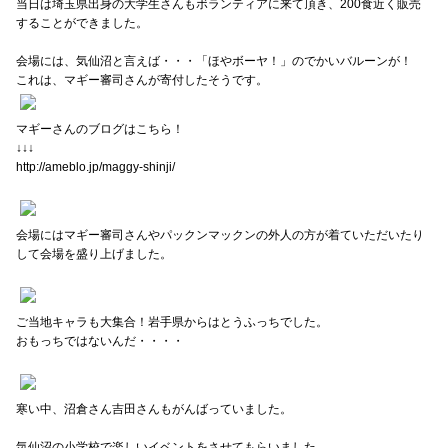
当日は埼玉県出身の大学生さんもボランティアに来て頂き、200食近く販売
することができました。
会場には、気仙沼と言えば・・・「ほやボーヤ！」のでかいバルーンが！
これは、マギー審司さんが寄付したそうです。
マギーさんのブログはこちら！
↓↓↓
http://ameblo.jp/maggy-shinji/
会場にはマギー審司さんやパックンマックンの外人の方が着ていただいたり
して会場を盛り上げました。
ご当地キャラも大集合！岩手県からはとうふっちでした。
おもっちではないんだ・・・・
寒い中、沼倉さん吉田さんもがんばっていました。
気仙沼の小学校で楽しいイベントをさせてもらいました。