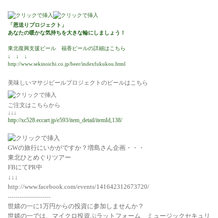
「恩送りプロジェクト」
あなたの暖かな気持ちを大きな輪にしましょう！
東北復興支援ビール 福香ビールの詳細はこちら
↓ ↓ ↓
http://www.sekinoichi.co.jp/beer/indexfukukou.html
美味しいマサジビールプロジェクトのビールはこちら
ご注文はこちらから
↓↓↓
http://xc528.eccart.jp/e593/item_detail/itemId,138/
GWの旅行にいかがですか？増島さん企画・・・
東北ひとめぐりツアー
FBにてPR中
↓↓↓
http://www.facebook.com/events/141642312673720/
----------------------
世嬉の一に1万円からの投資に参加しませんか？
世嬉の一では、マイクロ投資ぷラットフォーム ミュージックセキュリ