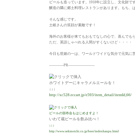
ビールも造っています。1918年に設立し、文化財で
醸造の隣に郷土料理レストランがあります。もち、
そんな感じです。
土岐さんの笑顔が素敵です！
海外のお客様が来てもおもてなしの心で、喜んでも
ただ、英語しゃべれる人間がすくないけど・・・・
今日も世嬉の一は、ワールドワイドな気分で元気に
------------PR----------------------
ホワイトデーにキャラメルエールを！
↓↓↓
http://xc528.eccart.jp/e593/item_detail/itemId,66/
ビールの頒布会もはじめますよ！
いわて蔵ビールを飲み比べ！
↓↓↓
http://www.sekinoichi.co.jp/beer/indexhanpu.html