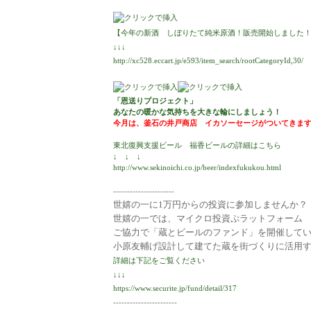
【今年の新酒 しぼりたて純米原酒！販売開始しました
↓↓↓
http://xc528.eccart.jp/e593/item_search/rootCategoryId,30/
「恩送りプロジェクト」
あなたの暖かな気持ちを大きな輪にしましょう！
今月は、釜石の井戸商店 イカソーセージがついてきま
東北復興支援ビール 福香ビールの詳細はこちら
↓ ↓ ↓
http://www.sekinoichi.co.jp/beer/indexfukukou.html
----------------------
世嬉の一に1万円からの投資に参加しませんか？
世嬉の一では、マイクロ投資ぷラットフォーム
ご協力で「蔵とビールのファンド」を開催して
小原友輔げ設計して建てた蔵を街づくりに活用
詳細は下記をご覧ください
↓↓↓
https://www.securite.jp/fund/detail/317
-----------------------