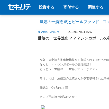
投資する
寄付する
調達する
世嬉の一酒造 蔵とビールファンド フ
被災地からのレポート
2013年3月5日 16:07
世嬉の一世界進出？？？シンガポールの
今朝、東北観光推進機構様から郵送されてきたもの
なんと・・・シンガポールの旅行雑誌！
とうとう、世嬉の一 世界デビューか？？？
そういえば、酒担当の土岐さんが以前取材された事
雑誌名「Go Japan」!!!
セレブ用の旅行雑誌だとか・・・