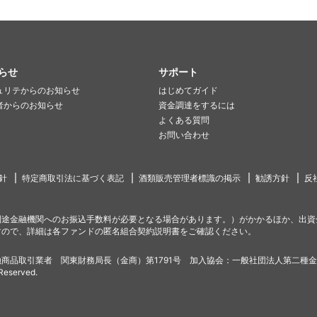
らせ
サポート
ュリテからのお知らせ
はじめてガイド
者からのお知らせ
資金調達をするには
よくある質問
お問い合わせ
針
特定商取引法に基づく表記
酒類販売管理者標識の掲示
勧誘方針
反
別途金融機関へのお振込手数料が必要となる場合があります。）がかかるほか、出資
すので、詳細は各ファンドの匿名組合契約説明書をご確認ください。
商品取引業者 関東財務局長（金商）第1791号 加入協会：一般社団法人第二種
 Reserved.