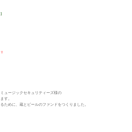
！】
す！
 ミュージックセキュリティーズ様の
います。
するために、蔵とビールのファンドをつくりました。