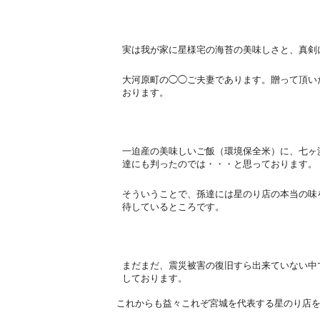
実は我が家に星様宅の海苔の美味しさと、真剣
大河原町の◯◯ご夫妻であります。
贈って頂い
おります。
一迫産の美味しいご飯（環境保全米）に、
七ヶ
達にも判ったのでは・・・と思っております。
そういうことで、孫達には星のり店の本当の味
待しているところです。
まだまだ、震災被害の復旧すら出来ていない中
しております。
これからも益々これぞ宮城を代表する星のり店