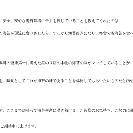
に安全、
安心な海苔栽培に全力を投じていることを教えてくれたのは
た海苔を孫達に食べさせたら、
すっかり海苔好きになり、毎食でも海苔を食
浜町の健康第一に考えた星のり店の本物の海苔の味がマッチし
ていることが
を、
味覚としてこれが海苔の味であることを体得してもらいたいものだ
と内
で、
ここまで頑張って海苔生産に漕ぎ着けました皆様のお気持ち、
ご努力に
をご期待申し上げま
す。