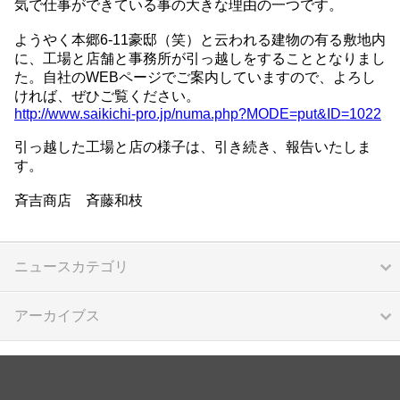
気で仕事ができている事の大きな理由の一つです。
ようやく本郷6-11豪邸（笑）と云われる建物の有る敷地内
に、工場と店舗と事務所が引っ越しをすることとなりまし
た。自社のWEBページでご案内していますので、よろし
ければ、ぜひご覧ください。
http://www.saikichi-pro.jp/numa.php?MODE=put&ID=1022
引っ越した工場と店の様子は、引き続き、報告いたしま
す。
斉吉商店 斉藤和枝
ニュースカテゴリ
アーカイブス