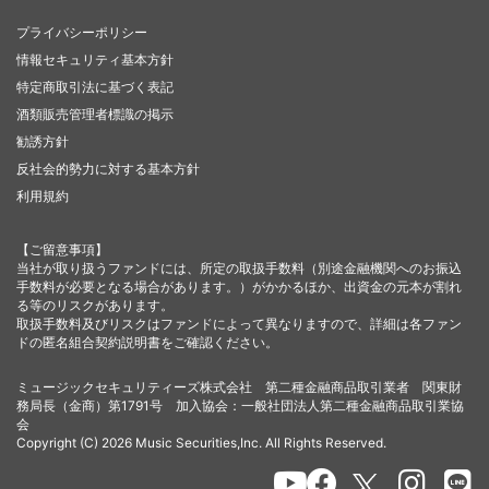
プライバシーポリシー
情報セキュリティ基本方針
特定商取引法に基づく表記
酒類販売管理者標識の掲示
勧誘方針
反社会的勢力に対する基本方針
利用規約
【ご留意事項】
当社が取り扱うファンドには、所定の取扱手数料（別途金融機関へのお振込
手数料が必要となる場合があります。）がかかるほか、出資金の元本が割れ
る等のリスクがあります。
取扱手数料及びリスクはファンドによって異なりますので、詳細は各ファン
ドの匿名組合契約説明書をご確認ください。
ミュージックセキュリティーズ株式会社 第二種金融商品取引業者 関東財
務局長（金商）第1791号 加入協会：一般社団法人第二種金融商品取引業協
会
Copyright (C) 2026 Music Securities,Inc. All Rights Reserved.