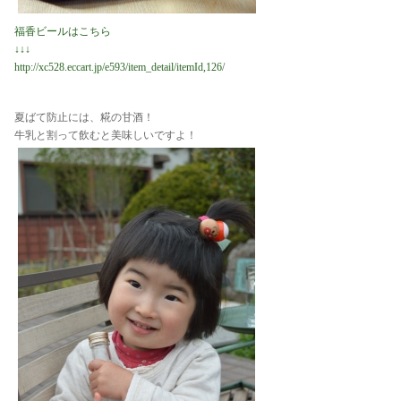
福香ビールはこちら
↓↓↓
http://xc528.eccart.jp/e593/item_detail/itemId,126/
夏ばて防止には、糀の甘酒！
牛乳と割って飲むと美味しいですよ！