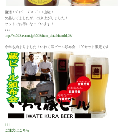
復活！ｼﾞｬﾊﾟﾆｰｽﾞﾊｰﾌﾞｴｰﾙ山椒！
欠品してましたが、出来上がりました！
セットでお得になっています！
↓↓↓
http://xc528.eccart.jp/e593/item_detail/itemId,68/
今年も始まりました！いわて蔵ビール頒布会 100セット限定です
↓↓↓
ご注文はこちら