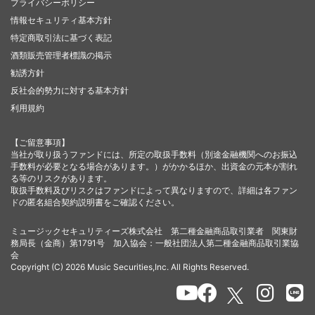
プライバシーポリシー
情報セキュリティ基本方針
特定商取引法に基づく表記
酒類販売管理者標識の掲示
勧誘方針
反社会的勢力に対する基本方針
利用規約
【ご留意事項】
当社が取り扱うファンドには、所定の取扱手数料（別途金融機関へのお振込
手数料が必要となる場合があります。）がかかるほか、出資金の元本が割れ
る等のリスクがあります。
取扱手数料及びリスクはファンドによって異なりますので、詳細は各ファン
ドの匿名組合契約説明書をご確認ください。
ミュージックセキュリティーズ株式会社 第二種金融商品取引業者 関東財
務局長（金商）第1791号 加入協会：一般社団法人第二種金融商品取引業協
会
Copyright (C) 2026 Music Securities,Inc. All Rights Reserved.