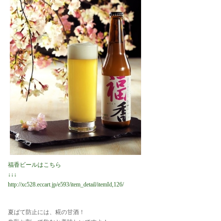
福香ビールはこちら
↓↓↓
http://xc528.eccart.jp/e593/item_detail/itemId,126/
夏ばて防止には、糀の甘酒！