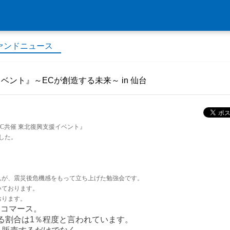
ァンドニュース
ベント』～ECが創造する未来～ in 仙台
MC共催 東北復興支援イベント』
ました。
んが、震災後危機感をもって立ち上げた勉強会です。
いております。
おります。
ーコマース。
る割合は1％程度と言われています。