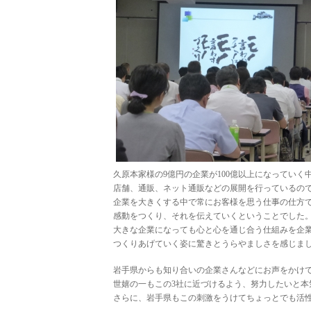
久原本家様の9億円の企業が100億以上になっていく
店舗、通販、ネット通販などの展開を行っているの
企業を大きくする中で常にお客様を思う仕事の仕方
感動をつくり、それを伝えていくということでした
大きな企業になっても心と心を通じ合う仕組みを企
つくりあげていく姿に驚きとうらやましさを感じま
岩手県からも知り合いの企業さんなどにお声をかけ
世嬉の一もこの3社に近づけるよう、努力したいと本
さらに、岩手県もこの刺激をうけてちょっとでも活