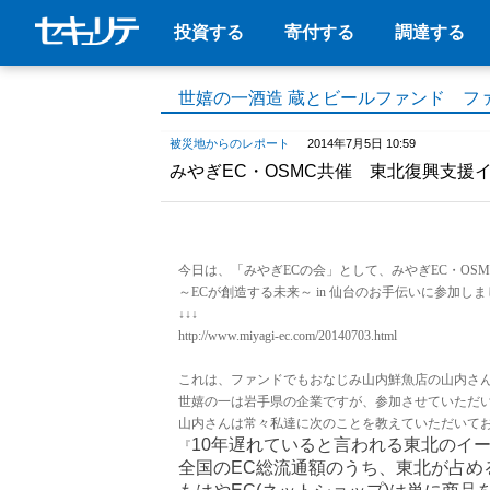
投資する
寄付する
調達する
世嬉の一酒造 蔵とビールファンド フ
被災地からのレポート
2014年7月5日 10:59
みやぎEC・OSMC共催 東北復興支援イ
今日は、「みやぎECの会」として、みやぎEC・OS
～ECが創造する未来～ in 仙台のお手伝いに参加し
↓↓↓
http://www.miyagi-ec.com/20140703.html
これは、ファンドでもおなじみ山内鮮魚店の山内さ
世嬉の一は岩手県の企業ですが、参加させていただ
山内さんは常々私達に次のことを教えていただいて
10年遅れていると言われる東北のイ
『
全国のEC総流通額のうち、東北が占め