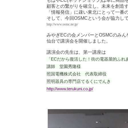
もはやEC(ネットショップ)は単に商品
顧客との繋がりを確立し、未来を創造
「情報発信」に疎い東北にとって一番
そして、今回OSMCという会が協力し
http://www.osmc.ne.jp/
みやぎECの会メンバーとOSMCのみん
仙台で講演会を開催しました。
講演会の先生は、第一講座は
「ECだから復活した！街の電器屋的ふれ
講師 堂園秀隆様
照国電機株式会社 代表取締役
照明器具の専門店てるくにでんき
http://www.terukuni.co.jp/