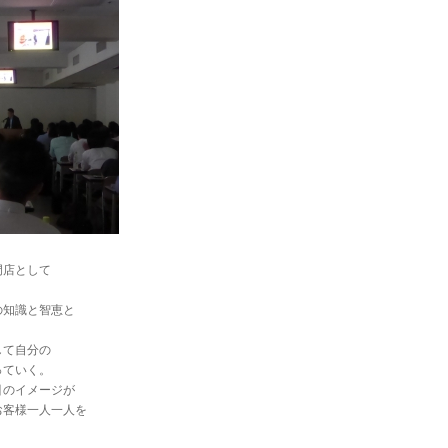
門店として
の知識と智恵と
して自分の
っていく。
引のイメージが
お客様一人一人を
！