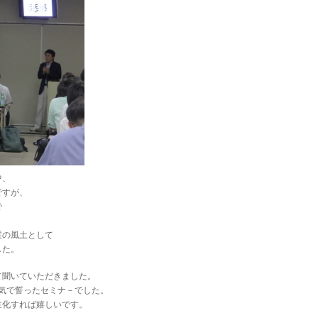
中、
ですが、
で
。
業の風土として
した。
て聞いていただきました。
気で誓ったセミナ－でした。
性化すれば嬉しいです。