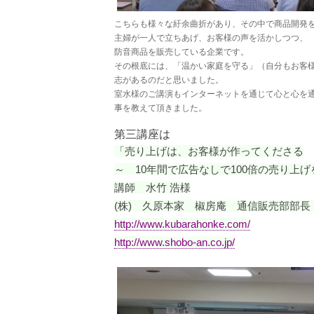
こちらも様々な紆余曲折があり、その中で商品開発
主婦が一人で立ちあげ、お客様の声を活かしつつ、
防音商品を販売している企業です。
その根底には、「温かい家庭を守る」（自分もお客
志があるのだと思いました。
室水様のご講演もインターネットを通じて心と心を
事を教えて頂きました。
第三講座は
「売り上げは、お客様が作ってくださる
～ 10年間で広告なしで100倍の売り上
講師 水竹 浩様
(株) 久原本家 椒房庵 通信販売部部
http://www.kubarahonke.com/
http://www.shobo-an.co.jp/