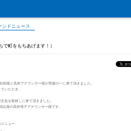
ァンドニュース
ちで町をもちあげます！）
サー松舘様と高井アナウンサー様が世嬉の一に来て頂きました。
していただき、
餅文化を取材しに来て頂きました。
潟出身の高井瑛子アナウンサー様です。
のメニュー
た。