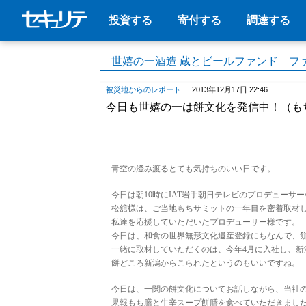
投資する
寄付する
調達する
世嬉の一酒造 蔵とビールファンド フ
被災地からのレポート
2013年12月17日 22:46
今日も世嬉の一は餅文化を発信中！（も
青空の澄み渡るとても気持ちのいい日です。
今日は朝10時にIAT岩手朝日テレビのプロデュー
松舘様は、ご当地もちサミットの一年目を密着取材
私達を応援していただいたプロデューサー様です。
今日は、和食の世界無形文化遺産登録にちなんで、
一緒に取材していただくのは、今年4月に入社し、新
餅どころ新潟からこられたというのもいいですね。
今日は、一関の餅文化についてお話しながら、当社
果報もち膳と牛辛スープ餅膳を食べていただきまし