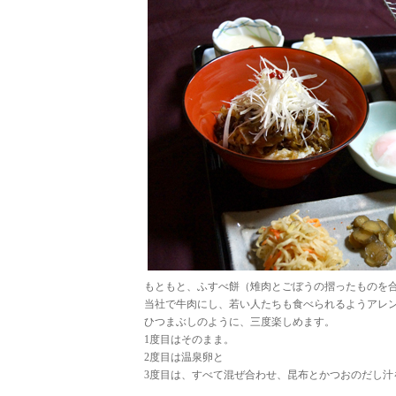
もともと、ふすべ餅（雉肉とごぼうの摺ったものを
当社で牛肉にし、若い人たちも食べられるようアレ
ひつまぶしのように、三度楽しめます。
1度目はそのまま。
2度目は温泉卵と
3度目は、すべて混ぜ合わせ、昆布とかつおのだし汁