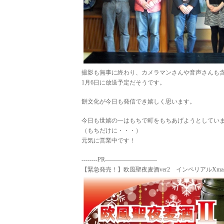
撮影も無事に終わり、カメラマンさんや音声さんも
1月6日に放送予定だそうです。
餅文化が今日も発信でき嬉しく思います。
今日も世嬉の一はもちで町をもちあげようとしてい
（もちだけに・・・）
元気に営業中です！
--------PR--------------------------
【緊急発売！】欧風聖夜麦酒ver2 インペリアルXma