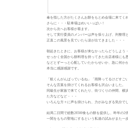
傘を指した方がたくさんお餅をもとめ会場に来てく
さらに・・・駐車場はめいいっぱい！
次から次へお客様が着ます。
そして実行委員のメンバーは声を張り上げ、列整理
正直この風景を見ていたら涙が出てきました・・・
朝起きたときに、お客様が来なかったらどうしよう
せっかく全国から餅料理を持ってきた出店者様にも
などとずーっと心配していたからせいか、急に何か
本当に感謝感謝です。
「航くんがんばっているね」「雨降ってるけどすご
そんな言葉を掛けてくれるお客様も沢山いました。
同級生が家族で来てくれたり、街づくりの仲間、横
た方などなど・・・
いろんな方々に声を掛けられ、力がみなぎる気分で
結局二日間で総数28500食もの餅を提供し、昨年の
一関をもちの聖地にするという私達の試みがまた一