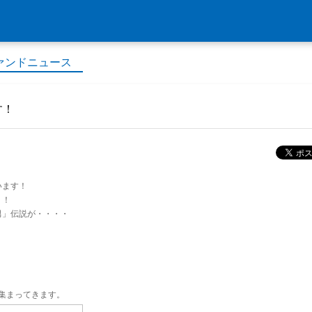
ァンドニュース
す！
います！
！！
男」伝説が・・・・
集まってきます。