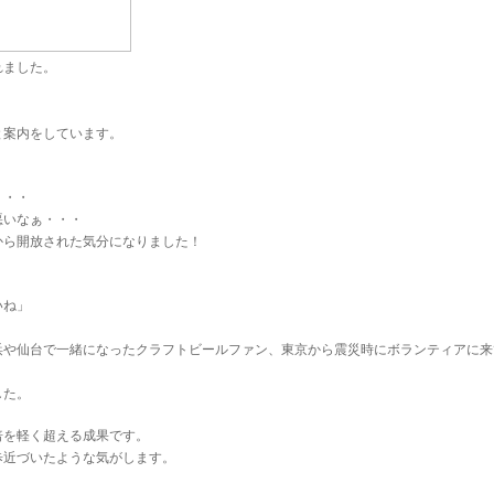
れました。
と案内をしています。
・・・
悪いなぁ・・・
から開放された気分になりました！
いね」
浜や仙台で一緒になったクラフトビールファン、東京から震災時にボランティアに来
した。
2倍を軽く超える成果です。
歩近づいたような気がします。