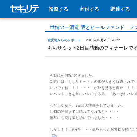
投資する
寄付する
調達する
世嬉の一酒造 蔵とビールファンド フ
被災地からのレポート
2013年10月20日 20:22
もちサミット2日目感動のフィナーレで
今朝は朝4時に起きました。
新聞には「もちサミット」の事が大きく報道されて
いいですね！！！・・・・が外を見ると雨が！！！
いベントごとを常にハレにする男、「あっぱれハレ
心配しながら、2日目の準備をしていました。
10時の開催までに晴れてくれると・・・・
無常にも雨は降り続いていました・・・・
しかし！！！9時半・・・傘をもったお客様が続々と