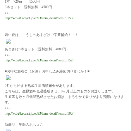
1本 720ｍｌ 1500円
3本セット 送料無料 4500円
↓↓↓
http://xc528.eccart.jp/e593/item_detail/itemId,158/
暑い夏は、こうじのあまざけで栄養補給！！！
あまざけ6本セット（送料無料・4080円）
↓↓↓
http://xc528.eccart.jp/e593/item_detail/itemId,152/
■お得な頒布会（お酒）お申し込み締め切りまじか！■
9月から始まる熟成生原酒頒布会があります。
こちらは、生原酒を低温熟成させ、8ヶ月以上のものをお送りします。
生原酒を数ヶ月低温熟成させたお酒は、まろやかで香りがより芳醇になりま
す。
↓↓↓
http://xc528.eccart.jp/e593/item_detail/itemId,106/
新商品！笑顔のおちょこ！