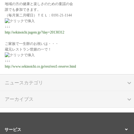
地域の方の健康と楽しさのための童謡の会
誰でも参加できます。
（毎月第二月曜日）ＴＥＬ：0191-21-1144
↓↓↓
http://sekinoichi.jugem.jp/?day=20130312
ご家族で一生餅のお祝いは・・・
蔵元レストラン世嬉の一で！
↓↓↓
http://www.sekinoichi.co.jp/rest/rest1-reserve.html
ニュースカテゴリ
アーカイブス
サービス