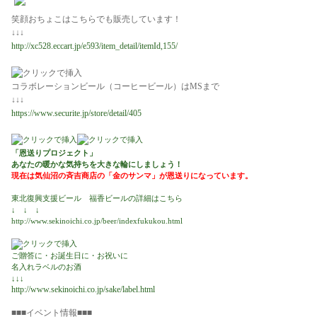
笑顔おちょこはこちらでも販売しています！
↓↓↓
http://xc528.eccart.jp/e593/item_detail/itemId,155/
コラボレーションビール（コーヒービール）はMSまで
↓↓↓
https://www.securite.jp/store/detail/405
「恩送りプロジェクト」
あなたの暖かな気持ちを大きな輪にしましょう！
現在は気仙沼の斉吉商店の「金のサンマ」が恩送りになっています。
東北復興支援ビール 福香ビールの詳細はこちら
↓ ↓ ↓
http://www.sekinoichi.co.jp/beer/indexfukukou.html
ご贈答に・お誕生日に・お祝いに
名入れラベルのお酒
↓↓↓
http://www.sekinoichi.co.jp/sake/label.html
■■■
イベント情報■■■