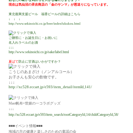
現在は気仙沼の斉吉商店の「金のサンマ」が恩送りになっています。
東北復興支援ビール 福香ビールの詳細はこちら
↓ ↓ ↓
http://www.sekinoichi.co.jp/beer/indexfukukou.html
ご贈答に・お誕生日に・お祝いに
名入れラベルのお酒
↓↓↓
http://www.sekinoichi.co.jp/sake/label.html
夏ばて
防止に甘酒はいかがですか？
こうじのあまざけ（ノンアルコール）
お子さんも安心の飲物です。
↓↓↓
http://xc528.eccart.jp/e593/item_detail/itemId,141/
Mast帆布×世嬉の一コラボグッズ
↓↓↓
http://xc528.eccart.jp/e593/item_search/rootCategoryId,14/childCategoryId,58/
■■■
イベント情報■■■
地域の方の健康と楽しさのための童謡の会