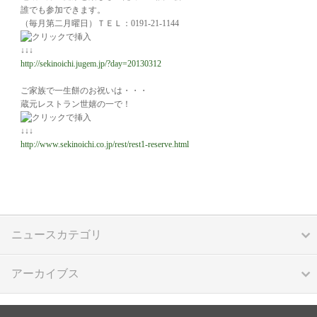
誰でも参加できます。
（毎月第二月曜日）ＴＥＬ：0191-21-1144
↓↓↓
http://sekinoichi.jugem.jp/?day=20130312
ご家族で一生餅のお祝いは・・・
蔵元レストラン世嬉の一で！
↓↓↓
http://www.sekinoichi.co.jp/rest/rest1-reserve.html
ニュースカテゴリ
アーカイブス