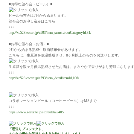
■お得な頒布会（ビール）■
ビール頒布会は7月から始まります。
頒布会のお申し込みはこちら
↓↓↓
http://xc528.eccart.jp/e593/item_search/rootCategoryId,31/
■お得な頒布会（お酒）■
9月から始まる熟成生原酒頒布会があります。
こちらは、生原酒を低温熟成させ、8ヶ月以上のものをお送りします。
生原酒を数ヶ月低温熟成させたお酒は、まろやかで香りがより芳醇になりま
↓↓↓
http://xc528.eccart.jp/e593/item_detail/itemId,106/
コラボレーションビール（コーヒービール）はMSまで
↓↓↓
https://www.securite.jp/store/detail/405
「恩送りプロジェクト」
あなたの暖かな気持ちを大きな輪にしましょう！